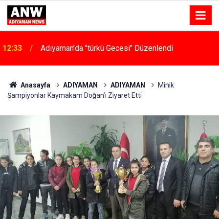
12:33
Adıyaman’da "türkü Gecesi" Düzenlendi
Üsteğmen Zülfikar Orçan Gölbaşı’nda Göreve
14:53
Başladı
Anasayfa
ADIYAMAN
ADIYAMAN
Minik
Şampiyonlar Kaymakam Doğan’ı Ziyaret Etti