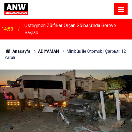
14:48
Menfeze Çarpan Araç Sürücüsü Yaralandı
Anasayfa
ADIYAMAN
Minibüs İle Otomobil Çarpıştı: 12
Yaralı