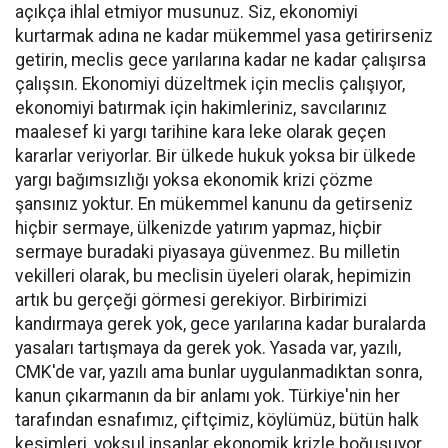
açıkça ihlal etmiyor musunuz. Siz, ekonomiyi
kurtarmak adına ne kadar mükemmel yasa getirirseniz
getirin, meclis gece yarılarına kadar ne kadar çalışırsa
çalışsın. Ekonomiyi düzeltmek için meclis çalışıyor,
ekonomiyi batırmak için hakimleriniz, savcılarınız
maalesef ki yargı tarihine kara leke olarak geçen
kararlar veriyorlar. Bir ülkede hukuk yoksa bir ülkede
yargı bağımsızlığı yoksa ekonomik krizi çözme
şansınız yoktur. En mükemmel kanunu da getirseniz
hiçbir sermaye, ülkenizde yatırım yapmaz, hiçbir
sermaye buradaki piyasaya güvenmez. Bu milletin
vekilleri olarak, bu meclisin üyeleri olarak, hepimizin
artık bu gerçeği görmesi gerekiyor. Birbirimizi
kandırmaya gerek yok, gece yarılarına kadar buralarda
yasaları tartışmaya da gerek yok. Yasada var, yazılı,
CMK'de var, yazılı ama bunlar uygulanmadıktan sonra,
kanun çıkarmanın da bir anlamı yok. Türkiye'nin her
tarafından esnafımız, çiftçimiz, köylümüz, bütün halk
kesimleri, yoksul insanlar ekonomik krizle boğuşuyor.