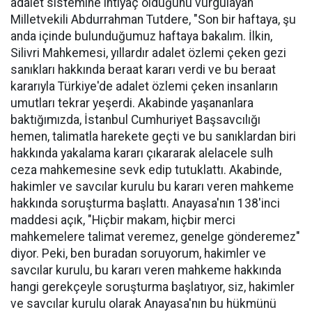
adalet sistemine ihtiyaç olduğunu vurgulayan
Milletvekili Abdurrahman Tutdere, "Son bir haftaya, şu
anda içinde bulunduğumuz haftaya bakalım. İlkin,
Silivri Mahkemesi, yıllardır adalet özlemi çeken gezi
sanıkları hakkında beraat kararı verdi ve bu beraat
kararıyla Türkiye'de adalet özlemi çeken insanların
umutları tekrar yeşerdi. Akabinde yaşananlara
baktığımızda, İstanbul Cumhuriyet Başsavcılığı
hemen, talimatla harekete geçti ve bu sanıklardan biri
hakkında yakalama kararı çıkararak alelacele sulh
ceza mahkemesine sevk edip tutuklattı. Akabinde,
hakimler ve savcılar kurulu bu kararı veren mahkeme
hakkında soruşturma başlattı. Anayasa'nın 138'inci
maddesi açık, "Hiçbir makam, hiçbir merci
mahkemelere talimat veremez, genelge gönderemez"
diyor. Peki, ben buradan soruyorum, hakimler ve
savcılar kurulu, bu kararı veren mahkeme hakkında
hangi gerekçeyle soruşturma başlatıyor, siz, hakimler
ve savcılar kurulu olarak Anayasa'nın bu hükmünü