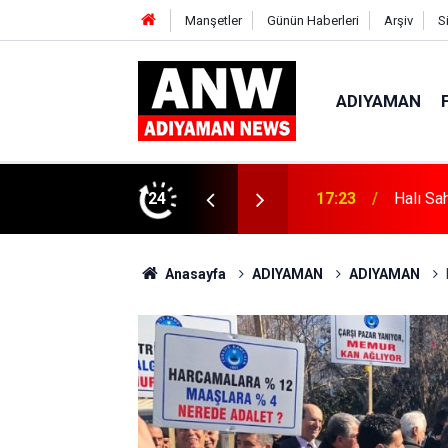
Manşetler
Günün Haberleri
Arşiv
S
ADIYAMAN
24
17:18
Depremd
Anasayfa
ADIYAMAN
ADIYAMAN