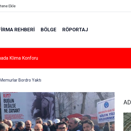
itene Ekle
FIRMA REHBERI
BÖLGE
RÖPORTAJ
e Azalan Derslik Sayısı Yeni Okullarla Arttı
Memurlar Bordro Yaktı
AD