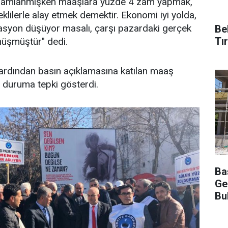
3 zamlanmışken maaşlara yüzde 4 zam yapmak,
ilerle alay etmek demektir. Ekonomi iyi yolda,
flasyon düşüyor masalı, çarşı pazardaki gerçek
Be
Tı
nüşmüştür" dedi.
 ardından basın açıklamasına katılan maaş
, duruma tepki gösterdi.
Ba
Ge
Bu