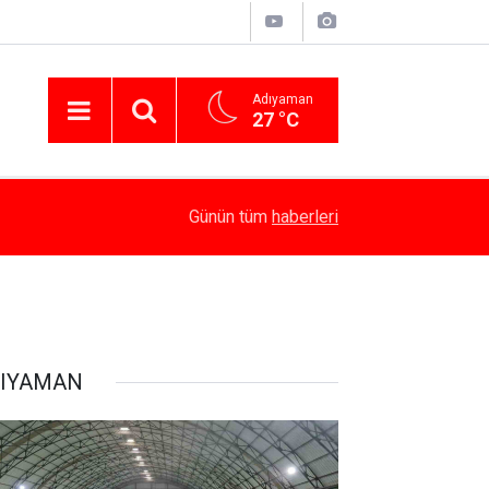
Adıyaman
27 °C
16:18
Kaymakam Algın, Kamu Yatırımlarını İnceledi
Günün tüm
haberleri
IYAMAN