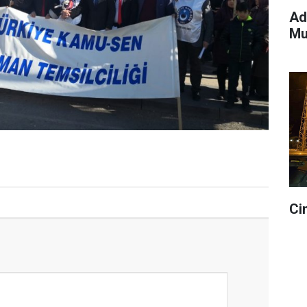
Ad
Mu
Ci