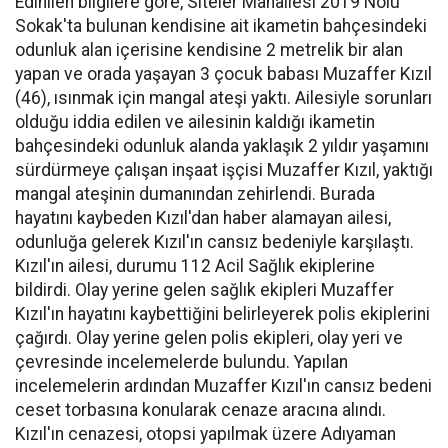
Edinilen bilgilere göre, Siteler Mahallesi 2019 Nolu
Sokak'ta bulunan kendisine ait ikametin bahçesindeki
odunluk alan içerisine kendisine 2 metrelik bir alan
yapan ve orada yaşayan 3 çocuk babası Muzaffer Kızıl
(46), ısınmak için mangal ateşi yaktı. Ailesiyle sorunları
olduğu iddia edilen ve ailesinin kaldığı ikametin
bahçesindeki odunluk alanda yaklaşık 2 yıldır yaşamını
sürdürmeye çalışan inşaat işçisi Muzaffer Kızıl, yaktığı
mangal ateşinin dumanından zehirlendi. Burada
hayatını kaybeden Kızıl'dan haber alamayan ailesi,
odunluğa gelerek Kızıl'ın cansız bedeniyle karşılaştı.
Kızıl'ın ailesi, durumu 112 Acil Sağlık ekiplerine
bildirdi. Olay yerine gelen sağlık ekipleri Muzaffer
Kızıl'ın hayatını kaybettiğini belirleyerek polis ekiplerini
çağırdı. Olay yerine gelen polis ekipleri, olay yeri ve
çevresinde incelemelerde bulundu. Yapılan
incelemelerin ardından Muzaffer Kızıl'ın cansız bedeni
ceset torbasına konularak cenaze aracına alındı.
Kızıl'ın cenazesi, otopsi yapılmak üzere Adıyaman