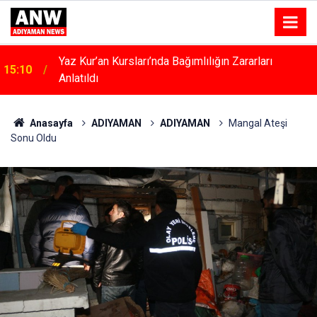
Kahta’da Kadınlara Özel Yaşam Ve Yüzme Merkezi
15:04
Yükseliyor
Anasayfa
ADIYAMAN
ADIYAMAN
Mangal Ateşi
Sonu Oldu