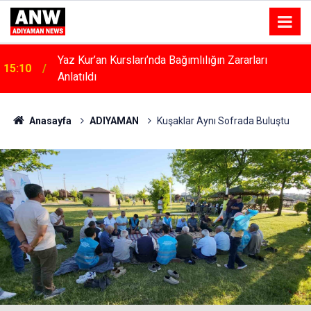
Kahta’da Kadınlara Özel Yaşam Ve Yüzme Merkezi
15:04
Yükseliyor
Anasayfa
ADIYAMAN
Kuşaklar Aynı Sofrada Buluştu