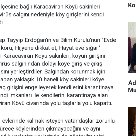
Ko
lçesine bağlı Karacaviran Köyü sakinleri
rüs salgını nedeniyle köy girişlerini kendi
ı.
 Tayyip Erdoğan'ın ve Bilim Kurulu'nun "Evde
koru, Hijyene dikkat et, Hayat eve sığar"
 Karacaviran Köyü sakinleri, köyün girişini
virüs salgınından dolayı köye giriş ve çıkış
asını yerleştirdiler. Salgından korunmak için
apan yaklaşık 10 haneli köy sakinleri köye
Ad
ç girişini engelleyerek kendilerini karantinaya
Mu
endi imkanları ile kendilerini karantinaya alan
ran Köyü civarında yolu taşlarla yolu kapattı.
r evlerinde kalmak isteyen vatandaşlar zorunlu
ürece köylerinden çıkmayacağını ve aynı