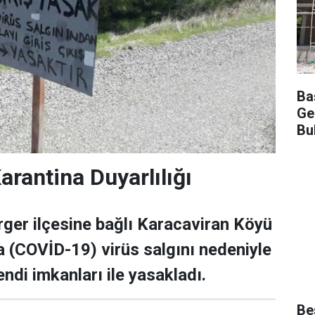
Ba
Ge
Bu
arantina Duyarlılığı
ger ilçesine bağlı Karacaviran Köyü
a (COVİD-19) virüs salgını nedeniyle
kendi imkanları ile yasakladı.
Be