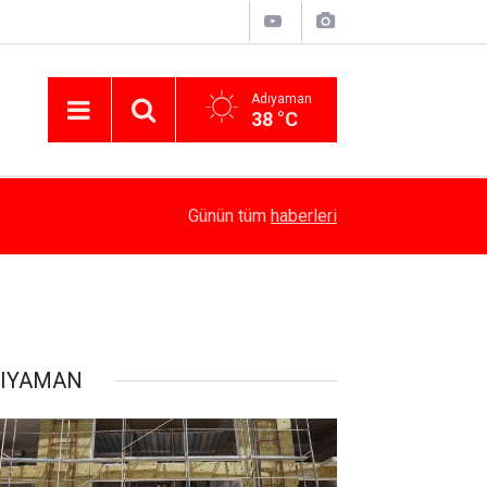
Adıyaman
38 °C
10:40
Adıyaman’da 34 Yıl Sonra Gelen Mutluluk
Günün tüm
haberleri
IYAMAN