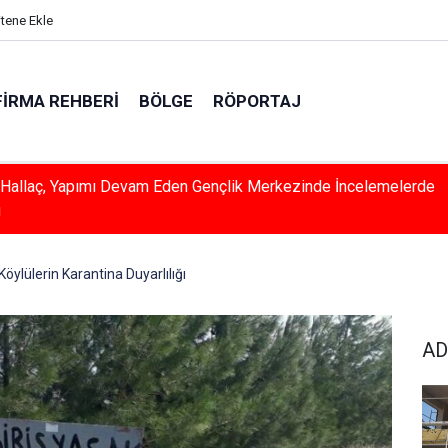
itene Ekle
FIRMA REHBERI
BÖLGE
RÖPORTAJ
e İlkokulun Çatısında Korkutan Yangın
Köylülerin Karantina Duyarlılığı
AD