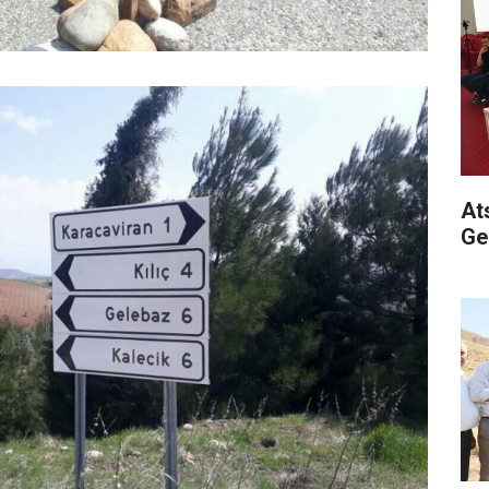
At
Ge