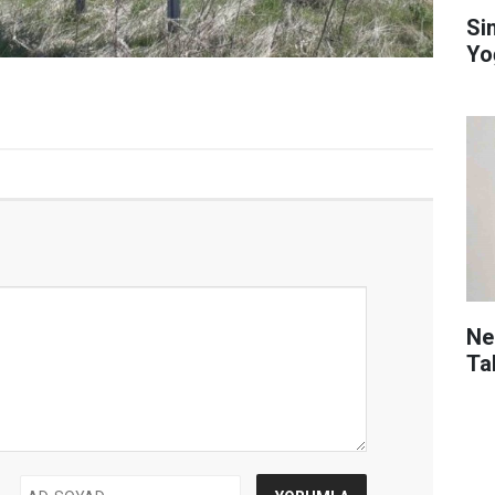
Si
Yo
Ne
Ta