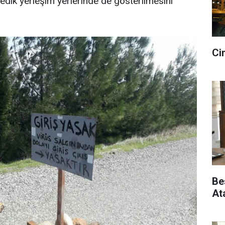
edik yerleşim yerlerinde de gösterilmesini
Ci
Be
At