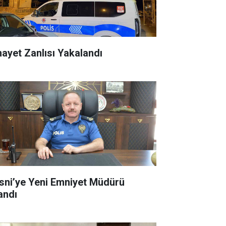
nayet Zanlısı Yakalandı
sni’ye Yeni Emniyet Müdürü
andı