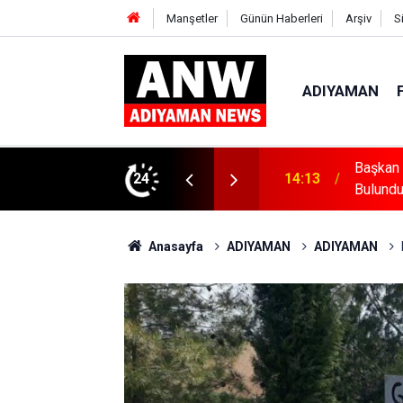
Manşetler
Günün Haberleri
Arşiv
S
ADIYAMAN
den Gençlik Merkezinde İncelemelerde
24
12:43
Besni’d
Anasayfa
ADIYAMAN
ADIYAMAN