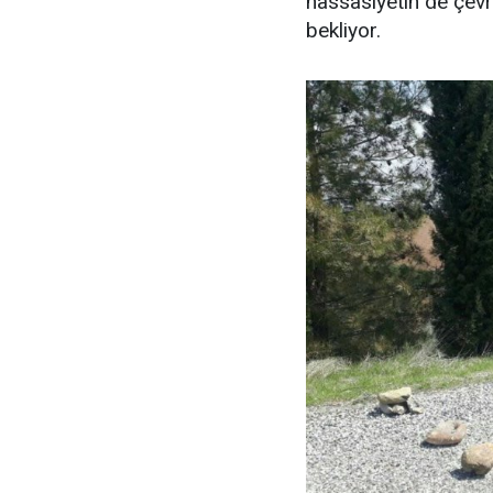
hassasiyetin de çevr
bekliyor.