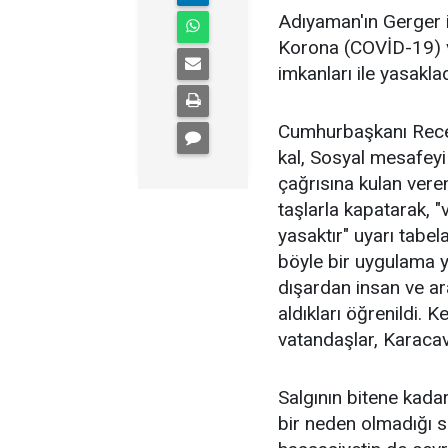
Adıyaman'ın Gerger i
Korona (COVİD-19) vi
imkanları ile yasaklad
Cumhurbaşkanı Recep
kal, Sosyal mesafeyi 
çağrısına kulan veren
taşlarla kapatarak, "
yasaktır" uyarı tabel
böyle bir uygulama y
dışardan insan ve ara
aldıkları öğrenildi. K
vatandaşlar, Karacavi
Salgının bitene kada
bir neden olmadığı s