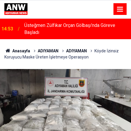
14:48
Menfeze Çarpan Araç Sürücüsü Yaralandı
Anasayfa
ADIYAMAN
ADIYAMAN
Köyde İzinsiz
Koruyucu Maske Üreten İşletmeye Operasyon