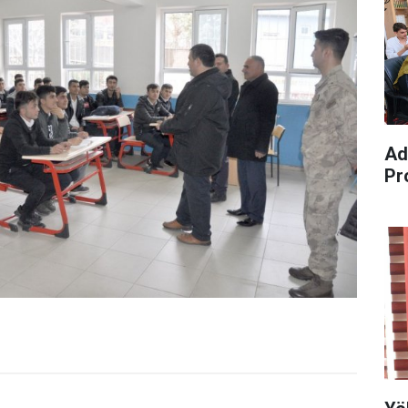
Ad
Pr