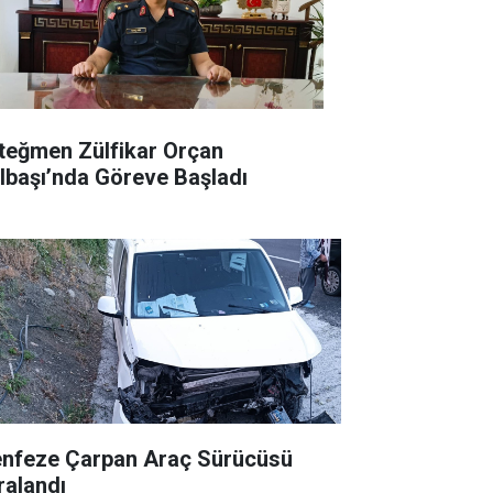
teğmen Zülfikar Orçan
lbaşı’nda Göreve Başladı
nfeze Çarpan Araç Sürücüsü
ralandı