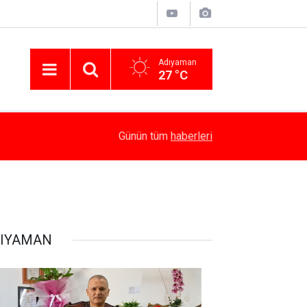
Adıyaman
27 °C
15:10
Yaz Kur’an Kursları’nda Bağımlılığın Zararları Anla
Günün tüm
haberleri
IYAMAN