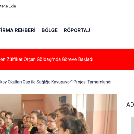
itene Ekle
FIRMA REHBERI
BÖLGE
RÖPORTAJ
 Çarpan Araç Sürücüsü Yaralandı
‘köy Okulları Gap İle Sağlığa Kavuşuyor" Projesi Tamamlandı
AD