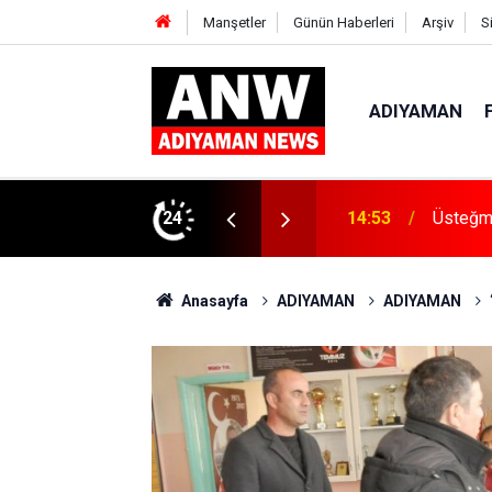
Manşetler
Günün Haberleri
Arşiv
S
ADIYAMAN
ı’nda Göreve Başladı
24
14:48
Menfeze
Anasayfa
ADIYAMAN
ADIYAMAN