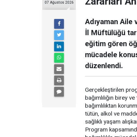
Zararları Anl
07 Ağustos 2026
Adıyaman Aile v
İl Müftülüğü ta
eğitim gören öğ
mücadele konus
düzenlendi.
Gerçekleştirilen prog
bağımlılığın birey ve
bağımlılıktan korunma 
tütün, alkol ve madde
sağlıklı yaşam alışka
Program kapsamında ö