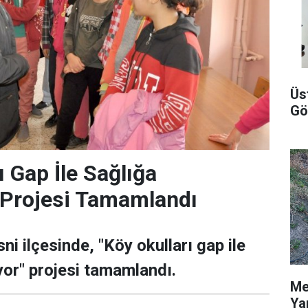
Üs
Gö
ı Gap İle Sağlığa
 Projesi Tamamlandı
i ilçesinde, "Köy okulları gap ile
or" projesi tamamlandı.
Me
Ya