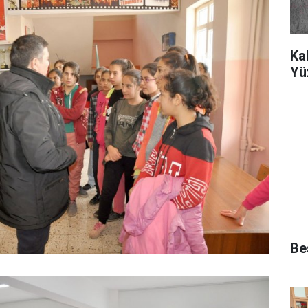
Ka
Yü
Bes