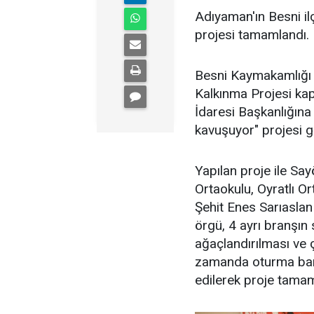
Adıyaman'ın Besni il
projesi tamamlandı.
Besni Kaymakamlığı P
Kalkınma Projesi ka
İdaresi Başkanlığına
kavuşuyor" projesi ge
Yapılan proje ile Sa
Ortaokulu, Oyratlı O
Şehit Enes Sarıaslan 
örgü, 4 ayrı branşın 
ağaçlandırılması ve ç
zamanda oturma bankla
edilerek proje tamam