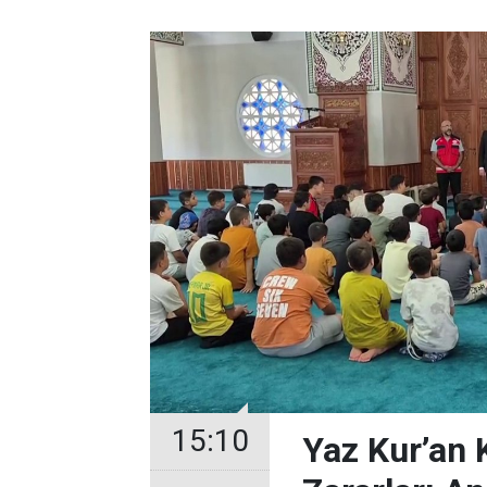
15:10
Yaz Kur’an 