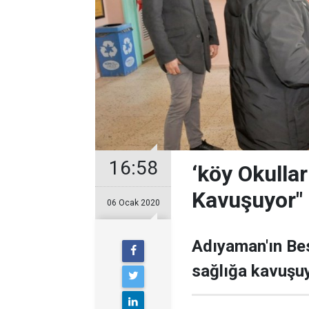
16:58
‘köy Okullar
Kavuşuyor"
06 Ocak 2020
Adıyaman'ın Besn
sağlığa kavuşuy