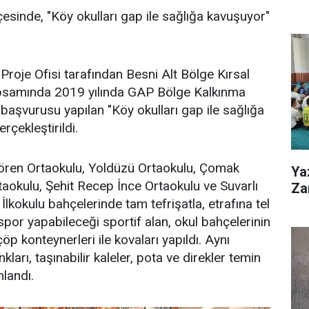
çesinde, "Köy okulları gap ile sağlığa kavuşuyor"
roje Ofisi tarafından Besni Alt Bölge Kırsal
psamında 2019 yılında GAP Bölge Kalkınma
 başvurusu yapılan "Köy okulları gap ile sağlığa
rçekleştirildi.
yören Ortaokulu, Yoldüzü Ortaokulu, Çomak
Ya
rtaokulu, Şehit Recep İnce Ortaokulu ve Suvarlı
Zar
İlkokulu bahçelerinde tam tefrişatla, etrafına tel
spor yapabileceği sportif alan, okul bahçelerinin
öp konteynerleri ile kovaları yapıldı. Aynı
rı, taşınabilir kaleler, pota ve direkler temin
landı.