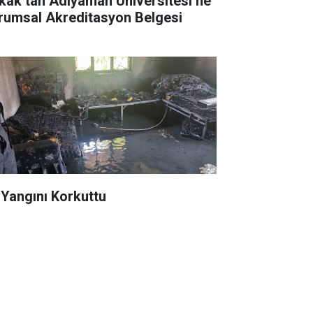
kak’tan Adıyaman Üniversitesi’ne
rumsal Akreditasyon Belgesi
 Yangını Korkuttu