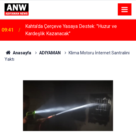
Kahta'da Çerçeve Yasaya Destek: "Huzur ve
09:41
Kardeşlik Kazanacak"
17:23
Halı Sahada Klima Konforu
Anasayfa
ADIYAMAN
Klima Motoru İnternet Santralini
Yaktı