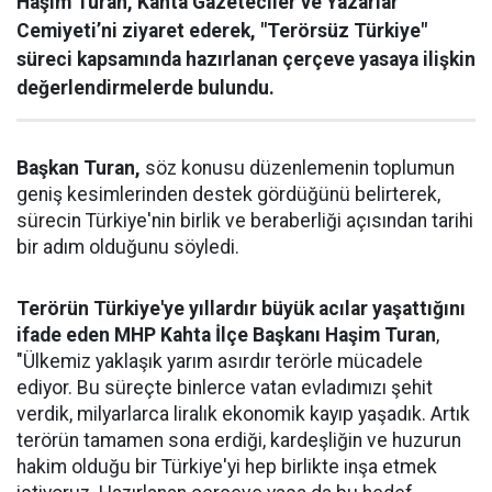
Haşim Turan, Kahta Gazeteciler ve Yazarlar
Cemiyeti’ni ziyaret ederek, "Terörsüz Türkiye"
süreci kapsamında hazırlanan çerçeve yasaya ilişkin
değerlendirmelerde bulundu.
Başkan Turan,
söz konusu düzenlemenin toplumun
geniş kesimlerinden destek gördüğünü belirterek,
sürecin Türkiye'nin birlik ve beraberliği açısından tarihi
bir adım olduğunu söyledi.
Terörün Türkiye'ye yıllardır büyük acılar yaşattığını
ifade eden MHP Kahta İlçe Başkanı Haşim Turan
,
"Ülkemiz yaklaşık yarım asırdır terörle mücadele
ediyor. Bu süreçte binlerce vatan evladımızı şehit
verdik, milyarlarca liralık ekonomik kayıp yaşadık. Artık
terörün tamamen sona erdiği, kardeşliğin ve huzurun
hakim olduğu bir Türkiye'yi hep birlikte inşa etmek