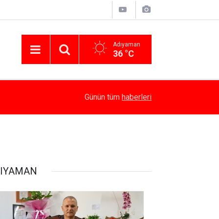
Adıyaman
36 °C
15:10
Yaz Kur’an Kursları’nda Bağımlılığın Zararları Anla
Günün tüm
haberleri
IYAMAN