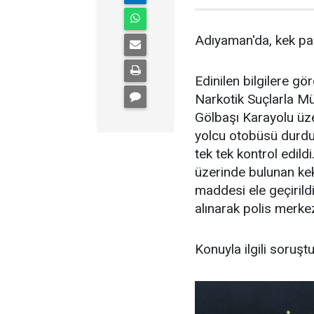
Adıyaman'da, kek pak
Edinilen bilgilere g
Narkotik Suçlarla M
Gölbaşı Karayolu üz
yolcu otobüsü durdu
tek tek kontrol edild
üzerinde bulunan kek
maddesi ele geçirild
alınarak polis merke
Konuyla ilgili soruş