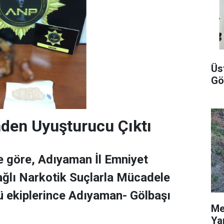
Üs
Gö
den Uyuşturucu Çıktı
re göre, Adıyaman İl Emniyet
ğlı Narkotik Suçlarla Mücadele
 ekiplerince Adıyaman- Gölbaşı
Me
Ya