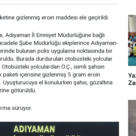
etine gizlenmiş eroin maddesi ele geçirildi.
öre, Adıyaman İl Emniyet Müdürlüğüne bağlı
ücadele Şube Müdürlüğü ekiplerince Adıyaman-
erinde bulunan polis uygulama noktasında bir
ruldu. Burada durdurulan otobüsteki yolcular
i. Otobüsteki yolculardan Ö.Ç., isimli şahsın
 paketi içerisine gizlenmiş 5 gram eroin
Ya
i. Uyuşturucuya el konulurken şahıs, gözaltına
Zar
zine götürüldü.
turma sürüyor.