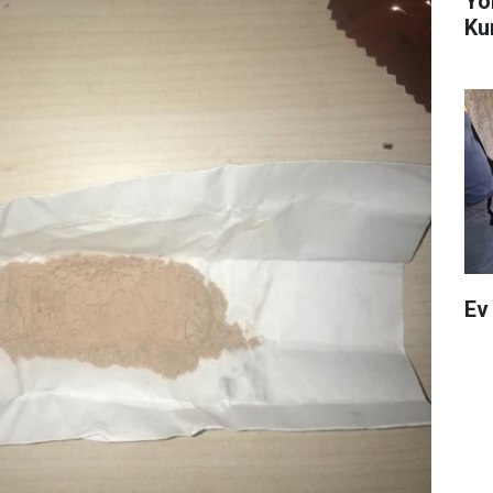
Yö
Ku
Ev