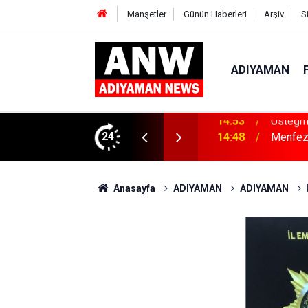
Manşetler
Günün Haberleri
Arşiv
S
ADIYAMAN
ı’nda Göreve Başladı
24
14:48
Menfeze
Anasayfa
ADIYAMAN
ADIYAMAN