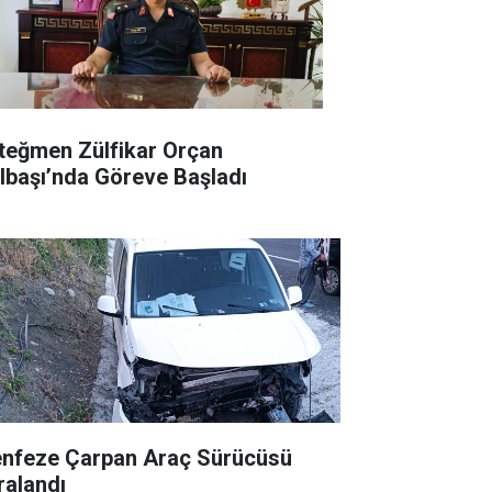
teğmen Zülfikar Orçan
lbaşı’nda Göreve Başladı
nfeze Çarpan Araç Sürücüsü
ralandı