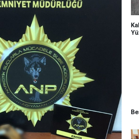
Ka
Yü
Bes