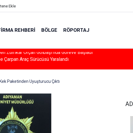
itene Ekle
FIRMA REHBERI
BÖLGE
RÖPORTAJ
 Çarpan Araç Sürücüsü Yaralandı
Kek Paketinden Uyuşturucu Çıktı
AD