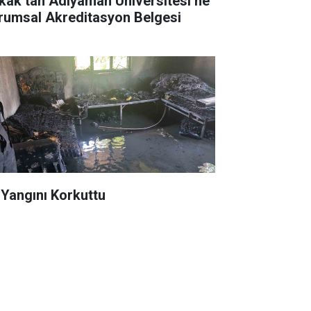
kak’tan Adıyaman Üniversitesi’ne
rumsal Akreditasyon Belgesi
 Yangını Korkuttu