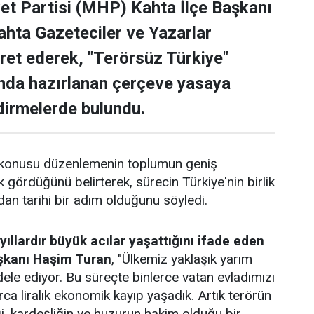
ket Partisi (MHP) Kahta İlçe Başkanı
hta Gazeteciler ve Yazarlar
aret ederek, "Terörsüz Türkiye"
nda hazırlanan çerçeve yasaya
ndirmelerde bulundu.
konusu düzenlemenin toplumun geniş
 gördüğünü belirterek, sürecin Türkiye'nin birlik
dan tarihi bir adım olduğunu söyledi.
yıllardır büyük acılar yaşattığını ifade eden
şkanı Haşim Turan
, "Ülkemiz yaklaşık yarım
dele ediyor. Bu süreçte binlerce vatan evladımızı
arca liralık ekonomik kayıp yaşadık. Artık terörün
, kardeşliğin ve huzurun hakim olduğu bir