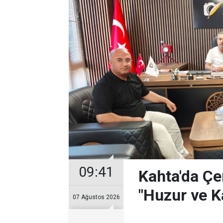
09:41
Kahta'da Çe
"Huzur ve K
07 Ağustos 2026