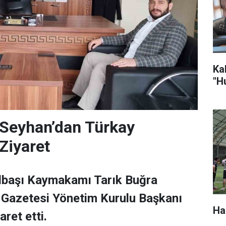
Ka
"H
eyhan’dan Türkay
Ziyaret
lbaşı Kaymakamı Tarık Buğra
 Gazetesi Yönetim Kurulu Başkanı
Ha
ret etti.