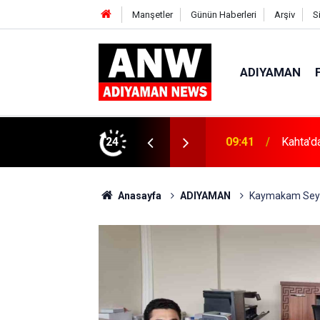
Manşetler
Günün Haberleri
Arşiv
S
ADIYAMAN
: "Huzur ve Kardeşlik Kazanacak"
24
17:23
Halı Sa
Anasayfa
ADIYAMAN
Kaymakam Seyha