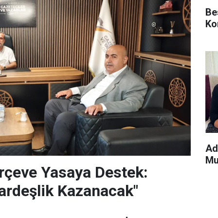
Be
Ko
Ad
Mu
rçeve Yasaya Destek:
ardeşlik Kazanacak"