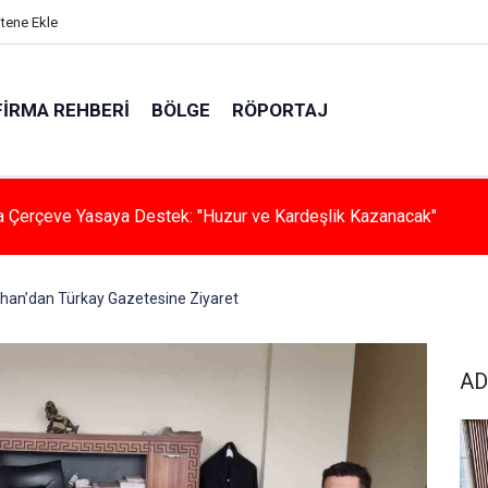
itene Ekle
FIRMA REHBERI
BÖLGE
RÖPORTAJ
hada Klima Konforu
n’dan Türkay Gazetesine Ziyaret
AD