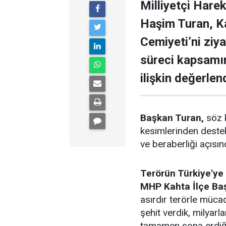
Milliyetçi Hare
Haşim Turan, Ka
Cemiyeti’ni ziy
süreci kapsamı
ilişkin değerle
Başkan Turan,
söz 
kesimlerinden destek
ve beraberliği açısın
Terörün Türkiye'ye 
MHP Kahta İlçe Ba
asırdır terörle müca
şehit verdik, milyarl
tamamen sona erdiği