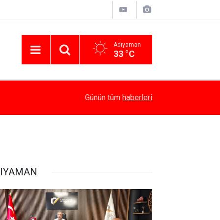
Adıyaman
33 °C
17:18
Depremde Azalan Derslik Sayısı Yeni Okullarla A
Günün tüm
haberleri
IYAMAN