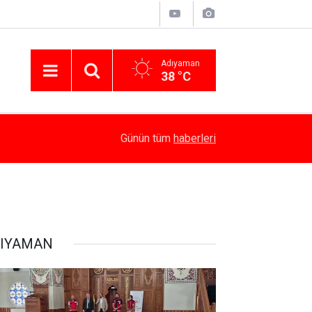
Adıyaman
38 °C
14:58
Besni’de Atv Devrildi: 4 Yaralı
Günün tüm
haberleri
IYAMAN