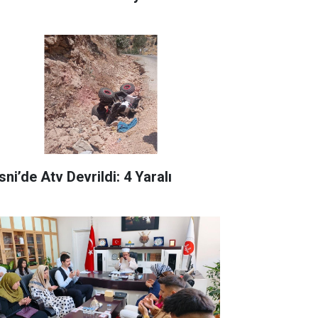
ni’de Atv Devrildi: 4 Yaralı