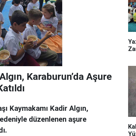
Ya
Zar
lgın, Karaburun’da Aşure
Katıldı
şı Kaymakamı Kadir Algın,
edeniyle düzenlenen aşure
Ka
dı.
Yü