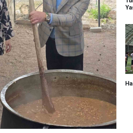
Tür
Ya
Ha