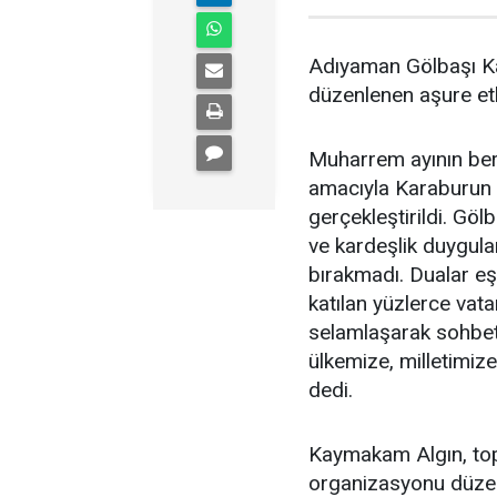
Adıyaman Gölbaşı K
düzenlenen aşure etki
Muharrem ayının ber
amacıyla Karaburun İ
gerçekleştirildi. Gö
ve kardeşlik duygula
bırakmadı. Dualar eşl
katılan yüzlerce vata
selamlaşarak sohbe
ülkemize, milletimize
dedi.
Kaymakam Algın, top
organizasyonu düzen