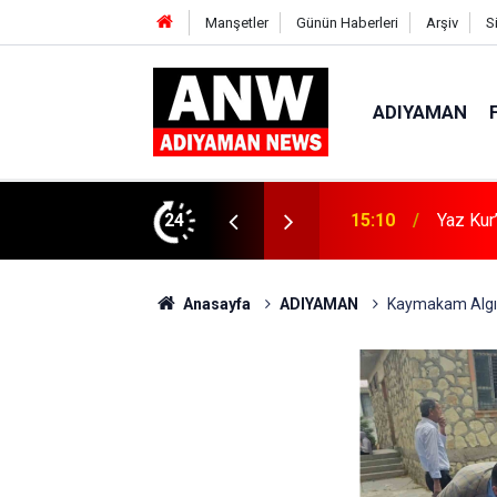
Manşetler
Günün Haberleri
Arşiv
S
ADIYAMAN
ın Zararları Anlatıldı
24
15:04
Kahta’d
Anasayfa
ADIYAMAN
Kaymakam Algın,