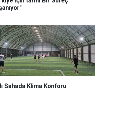
kiye İçin tarihi Bir Süreç
şanıyor"
lı Sahada Klima Konforu