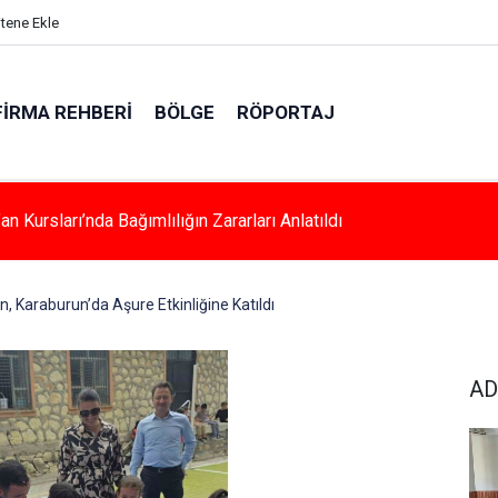
itene Ekle
FIRMA REHBERI
BÖLGE
RÖPORTAJ
a Kadınlara Özel Yaşam Ve Yüzme Merkezi Yükseliyor
 Karaburun’da Aşure Etkinliğine Katıldı
AD