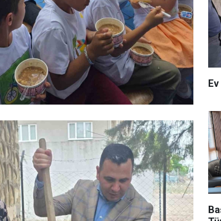
Ev
Ba