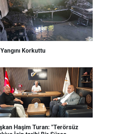
 Yangını Korkuttu
şkan Haşim Turan: "Terörsüz