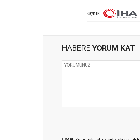
Kaynak:
HABERE
YORUM KAT
UYARI:
Küfür, hakaret, rencide edici cümleler 