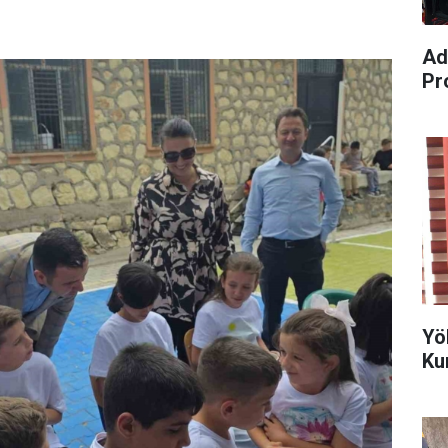
Ad
Pr
Yö
Ku