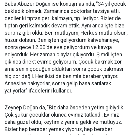
Baba Abuzer Doğan ise konuşmasında, "34 yıl çocuk
bekledik olmadı. Zamanında doktorlar tavsiye etti,
dediler ki tıptan geri kalmayın, tıp ilerliyor. Bizler de
tıptan geri kalmadık devam ettik. Aynı anda işte bize
sürpriz gibi oldu. Ben mutluyum, Herkes mutlu olsun,
huzur dolsun. Ben işten geliyordum kahvehaneye,
sonra gece 12.00'de eve geliyordum ve kavga
ediyorduk. Her zaman olaylar çıkıyordu. Şimdi işten
çıkınca direkt evime geliyorum. Çocuk bakmak zor
ama senin çocuğun olduktan sonra çocuk bakması
hiç zor değil. Her ikisi de benimle beraber yatıyor.
Annesine bakıyorlar, sonra gelip bana sarılarak
yatıyorlar" ifadelerini kullandı.
Zeynep Doğan da, "Biz daha önceden yetim gibiydik.
Çok şükür çocuklar olunca evimiz tatlandı. Evimiz
daha güzel oldu, keyfimiz yerine geldi ve mutluyuz.
Bizler hep beraber yemek yiyoruz, hep beraber