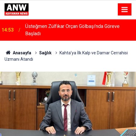
Üsteğmen Zülfikar Orçan Gölbaşı’nda Göreve
14:53
Başladı
14:48
Menfeze Çarpan Araç Sürücüsü Yaralandı
Anasayfa
Sağlık
Kahta’ya İlk Kalp ve Damar Cerrahisi
Uzmanı Atandı