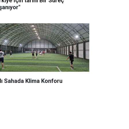
kiye İçin tarihi Bir Süreç
şanıyor"
lı Sahada Klima Konforu