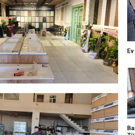
Ev
Ba