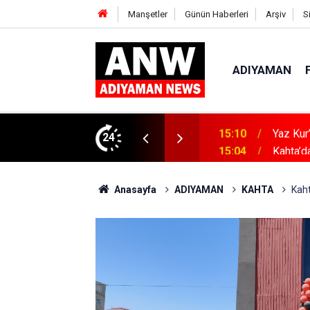
Manşetler
Günün Haberleri
Arşiv
S
ADIYAMAN
ın Zararları Anlatıldı
24
15:04
Kahta’d
Anasayfa
ADIYAMAN
KAHTA
Kaht