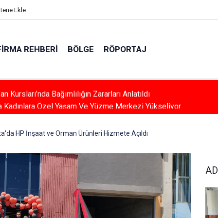
itene Ekle
FIRMA REHBERI
BÖLGE
RÖPORTAJ
a Kadınlara Özel Yaşam Ve Yüzme Merkezi Yükseliyor
a'da HP İnşaat ve Orman Ürünleri Hizmete Açıldı
AD