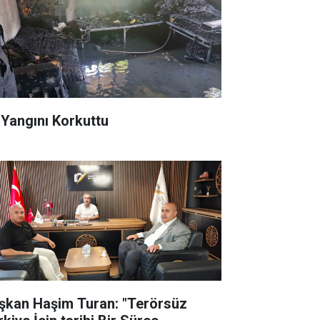
 Yangını Korkuttu
şkan Haşim Turan: "Terörsüz