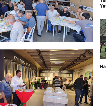
Tür
Ya
Ha