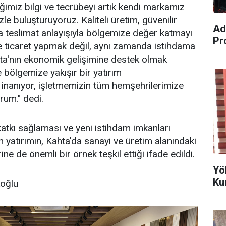
iğimiz bilgi ve tecrübeyi artık kendi markamız
zle buluşturuyoruz. Kaliteli üretim, güvenilir
Ad
 teslimat anlayışıyla bölgemize değer katmayı
Pr
e ticaret yapmak değil, aynı zamanda istihdama
ta'nın ekonomik gelişimine destek olmak
e bölgemize yakışır bir yatırım
 inanıyor, işletmemizin tüm hemşehrilerimize
orum." dedi.
tkı sağlaması ve yeni istihdam imkanları
 yatırımın, Kahta'da sanayi ve üretim alanındaki
erine de önemli bir örnek teşkil ettiği ifade edildi.
Yö
Ku
koğlu