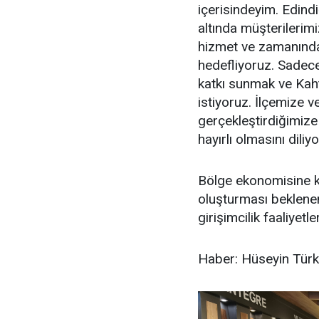
içerisindeyim. Edind
altında müşterilerimi
hizmet ve zamanında
hedefliyoruz. Sadec
katkı sunmak ve Kah
istiyoruz. İlçemize v
gerçekleştirdiğimize
hayırlı olmasını diliy
Bölge ekonomisine ka
oluşturması beklenen
girişimcilik faaliyetl
Haber: Hüseyin Tür