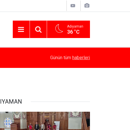
Adıyaman
36 °C
14:58
Besni’de Atv Devrildi: 4 Yaralı
Günün tüm
haberleri
IYAMAN