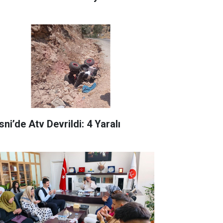
ni’de Atv Devrildi: 4 Yaralı