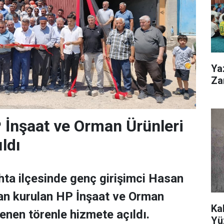
Ya
Zar
 İnşaat ve Orman Ürünleri
ldı
ta ilçesinde genç girişimci Hasan
an kurulan HP İnşaat ve Orman
Ka
lenen törenle hizmete açıldı.
Yü