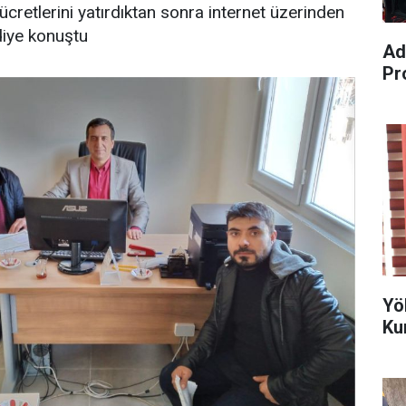
cretlerini yatırdıktan sonra internet üzerinden
 diye konuştu
Ad
Pr
Yö
Ku