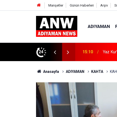
Manşetler
Günün Haberleri
Arşiv
S
ADIYAMAN
ın Zararları Anlatıldı
24
15:04
Kahta’d
Anasayfa
ADIYAMAN
KAHTA
KAH