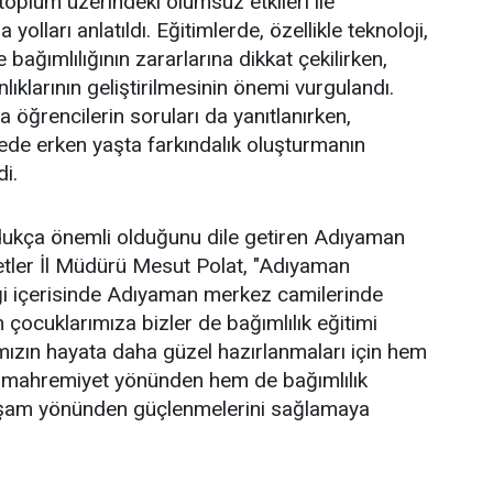
 toplum üzerindeki olumsuz etkileri ile
yolları anlatıldı. Eğitimlerde, özellikle teknoloji,
 bağımlılığının zararlarına dikkat çekilirken,
nlıklarının geliştirilmesinin önemi vurgulandı.
ğrencilerin soruları da yanıtlanırken,
ede erken yaşta farkındalık oluşturmanın
i.
ldukça önemli olduğunu dile getiren Adıyaman
etler İl Müdürü Mesut Polat, "Adıyaman
liği içerisinde Adıyaman merkez camilerinde
 çocuklarımıza bizler de bağımlılık eğitimi
mızın hayata daha güzel hazırlanmaları için hem
mahremiyet yönünden hem de bağımlılık
şam yönünden güçlenmelerini sağlamaya