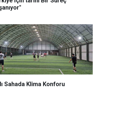
kiye İçin tarihi Bir Süreç
şanıyor"
lı Sahada Klima Konforu