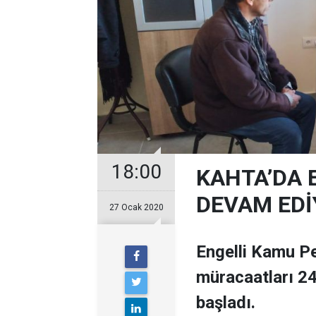
18:00
KAHTA’DA 
DEVAM EDİ
27 Ocak 2020
Engelli Kamu P
müracaatları 24
başladı.