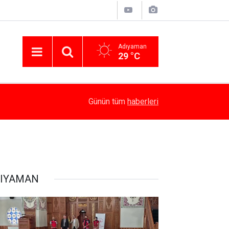
Adıyaman
29 °C
14:58
Besni’de Atv Devrildi: 4 Yaralı
Günün tüm
haberleri
IYAMAN