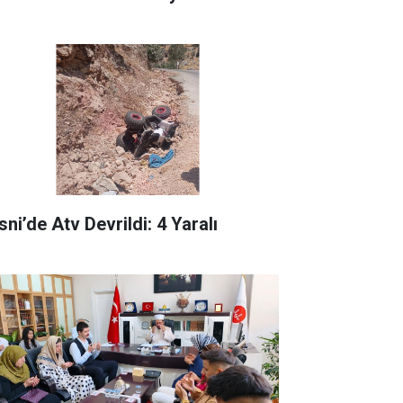
ni’de Atv Devrildi: 4 Yaralı