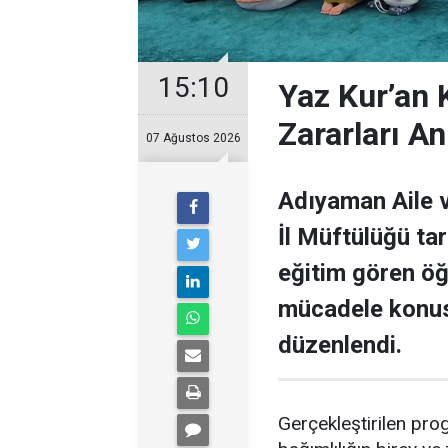
15:10
Yaz Kur’an 
Zararları Anl
07 Ağustos 2026
Adıyaman Aile v
İl Müftülüğü ta
eğitim gören öğ
mücadele konus
düzenlendi.
Gerçekleştirilen prog