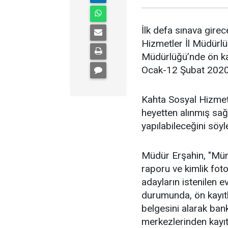
İlk defa sınava gire
Hizmetler İl Müdürl
Müdürlüğü’nde ön ka
Ocak-12 Şubat 2020 t
Kahta Sosyal Hizmet
heyetten alınmış sağl
yapılabileceğini söyl
Müdür Erşahin, "Müra
raporu ve kimlik foto
adayların istenilen 
durumunda, ön kayıtl
belgesini alarak ba
merkezlerinden kayıtl