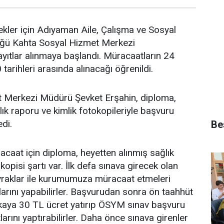
cekler için Adıyaman Aile, Çalışma ve Sosyal
üğü Kahta Sosyal Hizmet Merkezi
yıtlar alınmaya başlandı. Müracaatların 24
arihleri arasında alınacağı öğrenildi.
 Merkezi Müdürü Şevket Erşahin, diploma,
ık raporu ve kimlik fotokopileriyle başvuru
edi.
Bes
caat için diploma, heyetten alınmış sağlık
kopisi şartı var. İlk defa sınava girecek olan
evraklar ile kurumumuza müracaat etmeleri
arını yapabilirler. Başvurudan sonra ön taahhüt
nkaya 30 TL ücret yatırıp ÖSYM sınav başvuru
arını yaptırabilirler. Daha önce sınava girenler