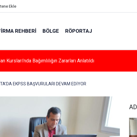
itene Ekle
FIRMA REHBERI
BÖLGE
RÖPORTAJ
a Kadınlara Özel Yaşam Ve Yüzme Merkezi Yükseliyor
TA’DA EKPSS BAŞVURULARI DEVAM EDİYOR
AD