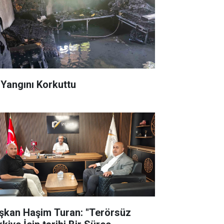
 Yangını Korkuttu
şkan Haşim Turan: "Terörsüz