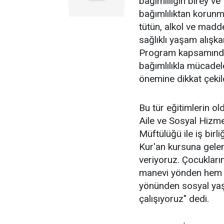
bağımlılığın birey ve
bağımlılıktan korunma 
tütün, alkol ve madde
sağlıklı yaşam alışka
Program kapsamında ö
bağımlılıkla mücadel
önemine dikkat çekild
Bu tür eğitimlerin o
Aile ve Sosyal Hizm
Müftülüğü ile iş bir
Kur'an kursuna gelen
veriyoruz. Çocukları
manevi yönden hem 
yönünden sosyal ya
çalışıyoruz" dedi.