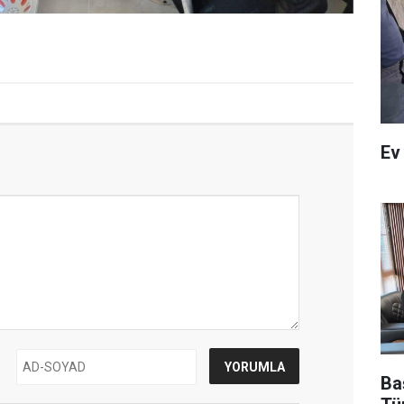
Ev
Ba