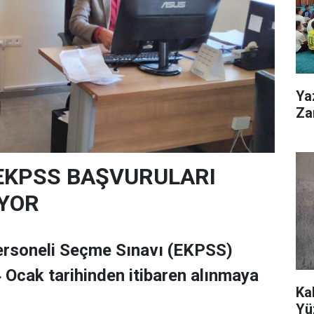
Ya
Zar
EKPSS BAŞVURULARI
YOR
ersoneli Seçme Sınavı (EKPSS)
 Ocak tarihinden itibaren alınmaya
Ka
Yü