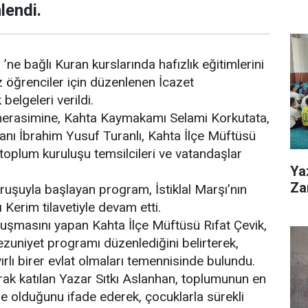
lendi.
’ne bağlı Kuran kurslarında hafızlık eğitimlerini
 öğrenciler için düzenlenen İcazet
belgeleri verildi.
erasimine, Kahta Kaymakamı Selami Korkutata,
nı İbrahim Yusuf Turanlı, Kahta İlçe Müftüsü
il toplum kuruluşu temsilcileri ve vatandaşlar
Ya
Zar
uruşuyla başlayan program, İstiklal Marşı’nın
Kerim tilavetiyle devam etti.
uşmasını yapan Kahta İlçe Müftüsü Rıfat Çevik,
mezuniyet programı düzenlediğini belirterek,
ırlı birer evlat olmaları temennisinde bulundu.
ak katılan Yazar Sıtkı Aslanhan, toplumunun en
le olduğunu ifade ederek, çocuklarla sürekli