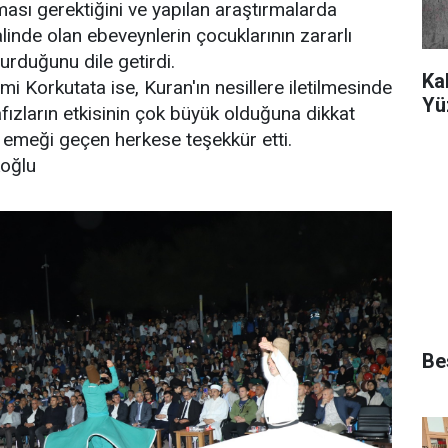
ması gerektiğini ve yapılan araştırmalarda
alinde olan ebeveynlerin çocuklarının zararlı
rduğunu dile getirdi.
Ka
i Korkutata ise, Kuran'ın nesillere iletilmesinde
Yü
fızların etkisinin çok büyük olduğuna dikkat
emeği geçen herkese teşekkür etti.
koğlu
Bes