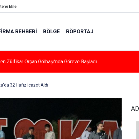
itene Ekle
FIRMA REHBERI
BÖLGE
RÖPORTAJ
 Çarpan Araç Sürücüsü Yaralandı
a'da 32 Hafız İcazet Aldı
AD