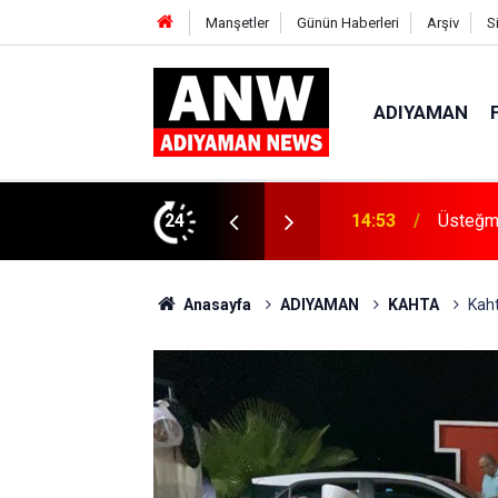
Manşetler
Günün Haberleri
Arşiv
S
ADIYAMAN
ı’nda Göreve Başladı
24
14:48
Menfeze
Anasayfa
ADIYAMAN
KAHTA
Kaht