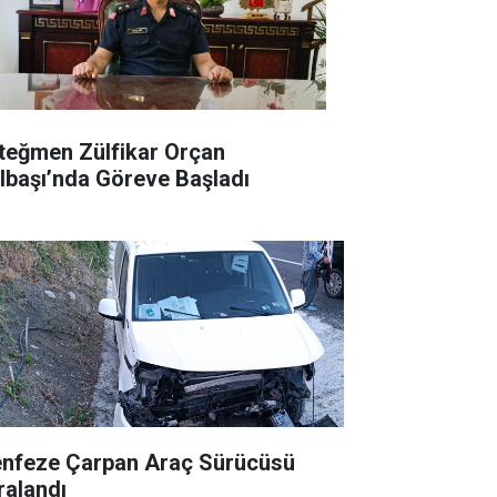
teğmen Zülfikar Orçan
lbaşı’nda Göreve Başladı
nfeze Çarpan Araç Sürücüsü
ralandı