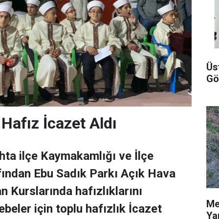
Üs
Gö
Hafız İcazet Aldı
ta ilçe Kaymakamlığı ve İlçe
fından Ebu Sadık Parkı Açık Hava
n Kurslarında hafızlıklarını
Me
beler için toplu hafızlık İcazet
Ya