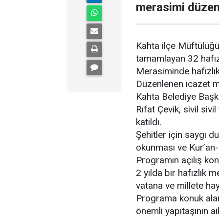
merasimi düzen
Kahta ilçe Müftülüğü 
tamamlayan 32 hafız
Merasiminde hafızlık 
Düzenlenen icazet m
Kahta Belediye Başka
Rıfat Çevik, sivil siv
katıldı.
Şehitler için saygı d
okunması ve Kur’an-ı 
Programın açılış kon
2 yılda bir hafızlık 
vatana ve millete hay
Programa konuk alar
önemli yapıtaşının ai