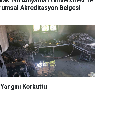
kak’tan Adıyaman Üniversitesi’ne
rumsal Akreditasyon Belgesi
 Yangını Korkuttu