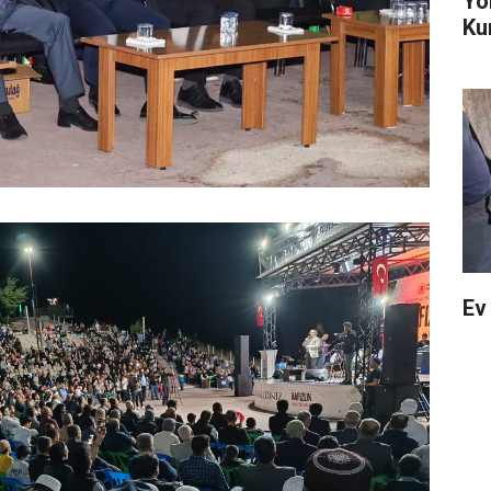
Yö
Ku
Ev