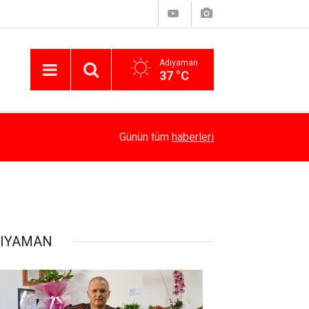
Adıyaman
37 °C
15:10
Yaz Kur’an Kursları’nda Bağımlılığın Zararları Anla
Günün tüm
haberleri
IYAMAN