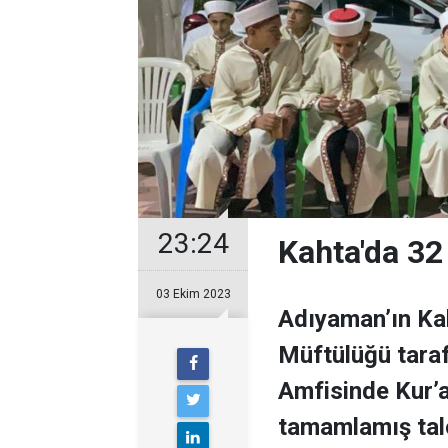
23:24
Kahta'da 32 
03 Ekim 2023
Adıyaman’ın Kah
Müftülüğü tara
Amfisinde Kur’a
tamamlamış tale