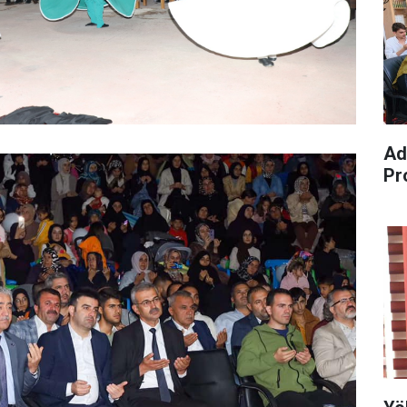
Ad
Pr