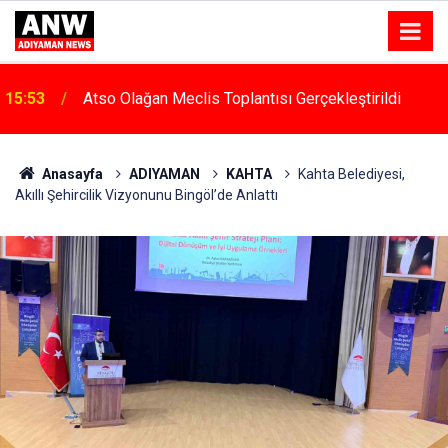
15:53
Atso Olağan Meclis Toplantısı Gerçekleştirildi
Anasayfa
ADIYAMAN
KAHTA
Kahta Belediyesi,
Akıllı Şehircilik Vizyonunu Bingöl’de Anlattı