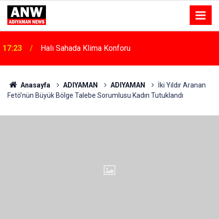
17:23
Halı Sahada Klima Konforu
17:18
Depremde Azalan Derslik Sayısı Yeni Okullarla Arttı
Anasayfa
ADIYAMAN
ADIYAMAN
İki Yıldır Aranan
Fetö’nün Büyük Bölge Talebe Sorumlusu Kadın Tutuklandı