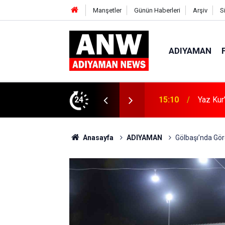
Manşetler
Günün Haberleri
Arşiv
S
ADIYAMAN
ın Zararları Anlatıldı
24
15:04
Kahta’d
Anasayfa
ADIYAMAN
Gölbaşı’nda Gör