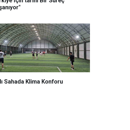
kiye İçin tarihi Bir Süreç
şanıyor"
lı Sahada Klima Konforu