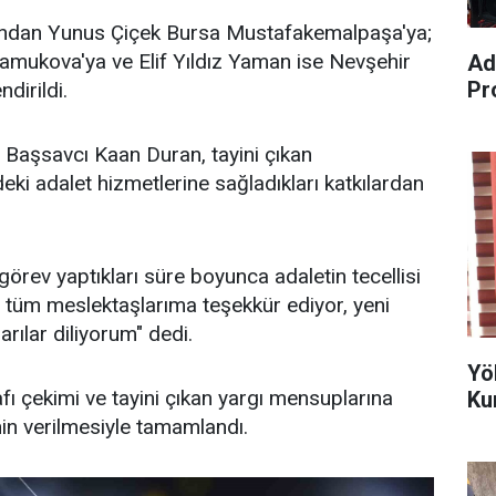
ından Yunus Çiçek Bursa Mustafakemalpaşa'ya;
amukova'ya ve Elif Yıldız Yaman ise Nevşehir
Ad
Pr
dirildi.
aşsavcı Kaan Duran, tayini çıkan
eki adalet hizmetlerine sağladıkları katkılardan
örev yaptıkları süre boyunca adaletin tecellisi
an tüm meslektaşlarıma teşekkür ediyor, yeni
rılar diliyorum" dedi.
Yö
fı çekimi ve tayini çıkan yargı mensuplarına
Ku
in verilmesiyle tamamlandı.