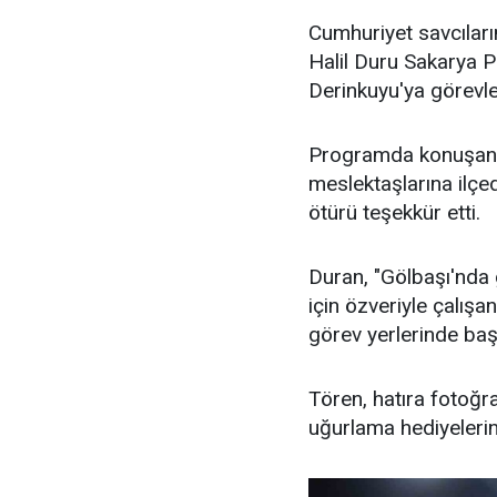
Cumhuriyet savcılar
Halil Duru Sakarya P
Derinkuyu'ya görevlen
Programda konuşan B
meslektaşlarına ilçed
ötürü teşekkür etti.
Duran, "Gölbaşı'nda g
için özveriyle çalış
görev yerlerinde başa
Tören, hatıra fotoğra
uğurlama hediyelerin