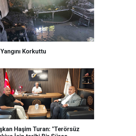
 Yangını Korkuttu
şkan Haşim Turan: "Terörsüz