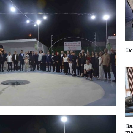
Ev
Ba