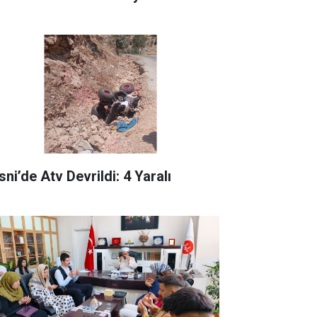
ni’de Atv Devrildi: 4 Yaralı