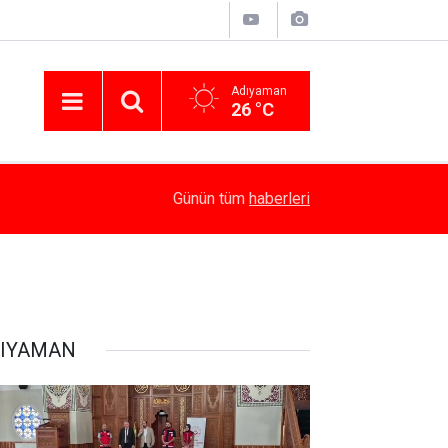
Adıyaman
26 °C
14:58
Besni’de Atv Devrildi: 4 Yaralı
Günün tüm
haberleri
IYAMAN