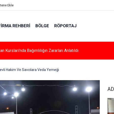
itene Ekle
FIRMA REHBERI
BÖLGE
RÖPORTAJ
a Kadınlara Özel Yaşam Ve Yüzme Merkezi Yükseliyor
evli Hakim Ve Savcılara Veda Yemeği
AD