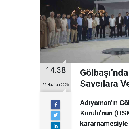
14:38
Gölbaşı’nda
Savcılara 
26 Haziran 2026
Adıyaman'ın Göl
Kurulu'nun (HSK
kararnamesiyle 