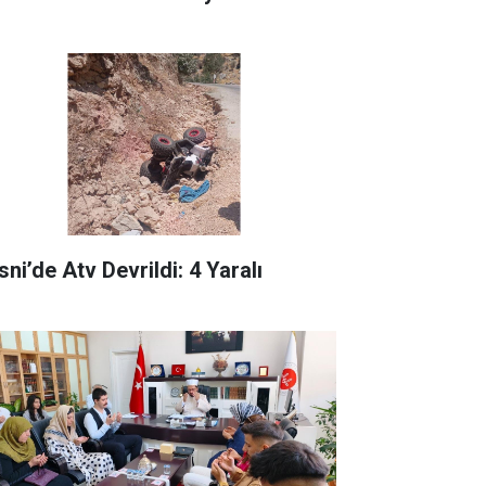
ni’de Atv Devrildi: 4 Yaralı