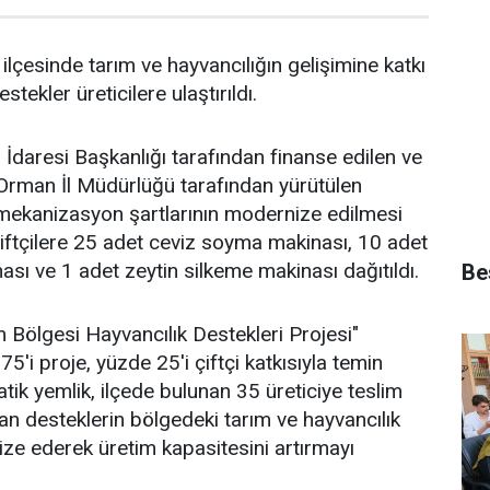
ilçesinde tarım ve hayvancılığın gelişimine katkı
tekler üreticilere ulaştırıldı.
daresi Başkanlığı tarafından finanse edilen ve
rman İl Müdürlüğü tarafından yürütülen
mekanizasyon şartlarının modernize edilmesi
çiftçilere 25 adet ceviz soyma makinası, 10 adet
ı ve 1 adet zeytin silkeme makinası dağıtıldı.
Bes
Bölgesi Hayvancılık Destekleri Projesi"
'i proje, yüzde 25'i çiftçi katkısıyla temin
tik yemlik, ilçede bulunan 35 üreticiye teslim
pılan desteklerin bölgedeki tarım ve hayvancılık
nize ederek üretim kapasitesini artırmayı