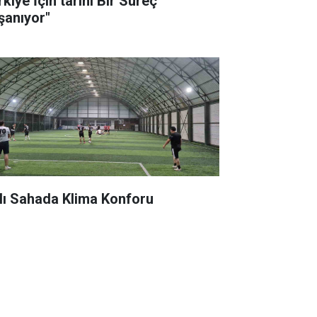
kiye İçin tarihi Bir Süreç
şanıyor"
lı Sahada Klima Konforu