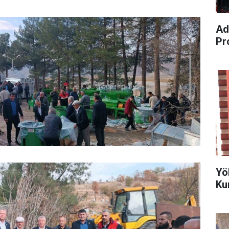
Ad
Pr
Yö
Ku