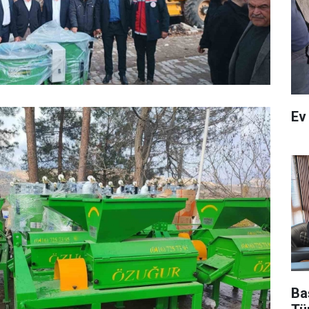
Ev
Ba