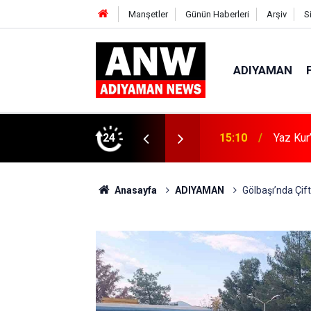
Manşetler
Günün Haberleri
Arşiv
S
ADIYAMAN
ın Zararları Anlatıldı
24
15:04
Kahta’d
Anasayfa
ADIYAMAN
Gölbaşı’nda Çif