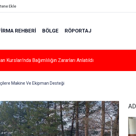
itene Ekle
FIRMA REHBERI
BÖLGE
RÖPORTAJ
a Kadınlara Özel Yaşam Ve Yüzme Merkezi Yükseliyor
tçilere Makine Ve Ekipman Desteği
AD