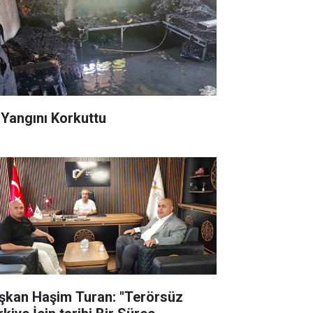
 Yangını Korkuttu
şkan Haşim Turan: "Terörsüz