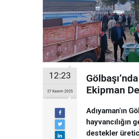
12:23
Gölbaşı’nda
Ekipman De
27 Kasım 2025
Adıyaman'ın Göl
hayvancılığın g
destekler üretici