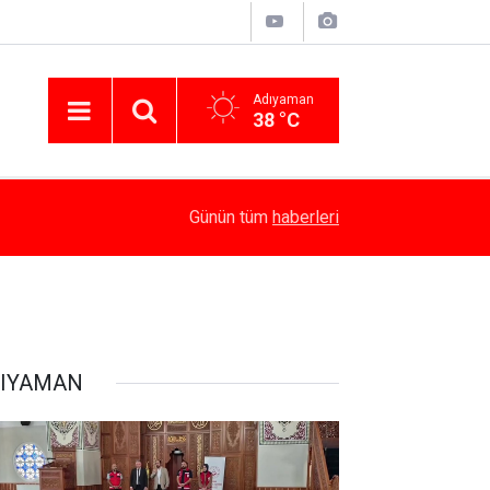
Adıyaman
38 °C
14:58
Besni’de Atv Devrildi: 4 Yaralı
Günün tüm
haberleri
IYAMAN