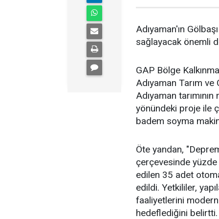
Adıyaman'ın Gölbaşı 
sağlayacak önemli des
GAP Bölge Kalkınma İ
Adıyaman Tarım ve O
Adıyaman tarımının 
yönündeki proje ile 
badem soyma makinas
Öte yandan, "Deprem 
çerçevesinde yüzde 75
edilen 35 adet otoma
edildi. Yetkililer, ya
faaliyetlerini moder
hedeflediğini belirtti.