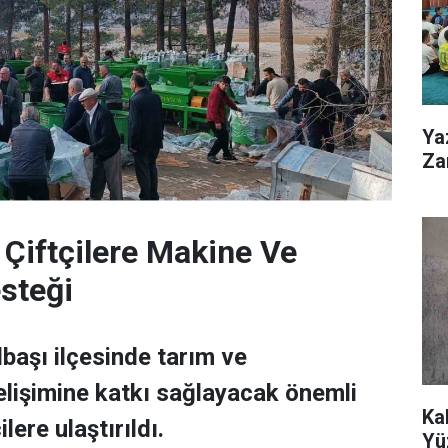
Ya
Zar
 Çiftçilere Makine Ve
steği
başı ilçesinde tarım ve
elişimine katkı sağlayacak önemli
Ka
lere ulaştırıldı.
Yü