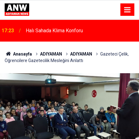
17:23
Halı Sahada Klima Konforu
17:18
Depremde Azalan Derslik Sayısı Yeni Okullarla Arttı
Anasayfa
ADIYAMAN
ADIYAMAN
Gazeteci Çelik,
Öğrencilere Gazetecilik Mesleğini Anlattı