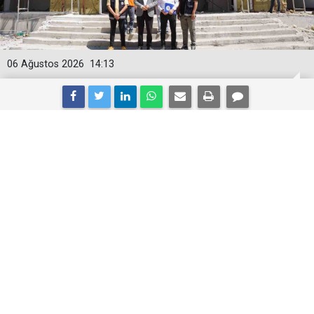
06 Ağustos 2026
14:13
Başkan Hallaç, Yapımı Devam Eden
Gençlik Merkezinde İncelemelerde
Bulundu
Adıyaman'ın Kahta ilçe Belediye Başkanı Mehmet
Can Hallaç, Kahta Belediyesi tarafından yapımı
devam eden Gençlik Merkezi'ni ziyaret ederek
yürütülen çalışmalar hakkında yetkililerden bilgi
aldı.