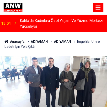
Kahta’da Kadınlara Özel Yaşam Ve Yüzme Merkezi
15:04
Yükseliyor
Anasayfa
ADIYAMAN
ADIYAMAN
Engelliler Umre
İbadeti İçin Yola Çıktı