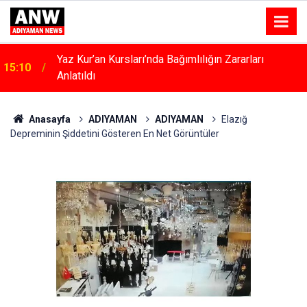
Yaz Kur’an Kursları’nda Bağımlılığın Zararları
15:10
Anlatıldı
Kahta’da Kadınlara Özel Yaşam Ve Yüzme Merkezi
15:04
Yükseliyor
Anasayfa
ADIYAMAN
ADIYAMAN
Elazığ
Depreminin Şiddetini Gösteren En Net Görüntüler