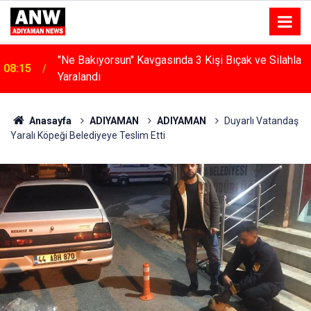
"Ne Bakıyorsun" Kavgasında 3 Kişi Bıçak ve Silahla
08:15
Yaralandı
Anasayfa
ADIYAMAN
ADIYAMAN
Duyarlı Vatandaş
Yaralı Köpeği Belediyeye Teslim Etti