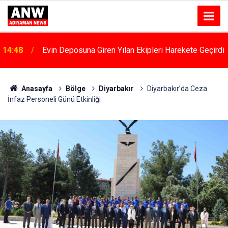
i
12:58
Adıyaman’da "halk Ve Güvenlik" Toplantıları Başladı
Anasayfa
Bölge
Diyarbakır
Diyarbakır’da Ceza
İnfaz Personeli Günü Etkinliği