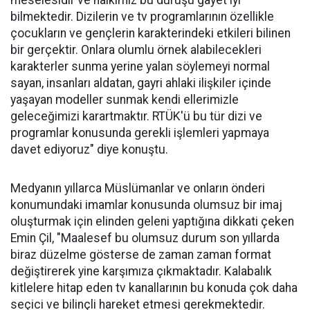
meselesidir ve halkımız bu duruşu gayet iyi
bilmektedir. Dizilerin ve tv programlarının özellikle
çocukların ve gençlerin karakterindeki etkileri bilinen
bir gerçektir. Onlara olumlu örnek alabilecekleri
karakterler sunma yerine yalan söylemeyi normal
sayan, insanları aldatan, gayri ahlaki ilişkiler içinde
yaşayan modeller sunmak kendi ellerimizle
geleceğimizi karartmaktır. RTÜK'ü bu tür dizi ve
programlar konusunda gerekli işlemleri yapmaya
davet ediyoruz" diye konuştu.
Medyanın yıllarca Müslümanlar ve onların önderi
konumundaki imamlar konusunda olumsuz bir imaj
oluşturmak için elinden geleni yaptığına dikkati çeken
Emin Çil, "Maalesef bu olumsuz durum son yıllarda
biraz düzelme gösterse de zaman zaman format
değiştirerek yine karşımıza çıkmaktadır. Kalabalık
kitlelere hitap eden tv kanallarının bu konuda çok daha
seçici ve bilinçli hareket etmesi gerekmektedir.