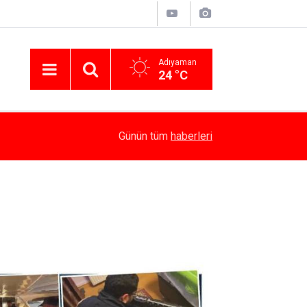
Adıyaman
24 °C
16:18
Kaymakam Algın, Kamu Yatırımlarını İnceledi
Günün tüm
haberleri