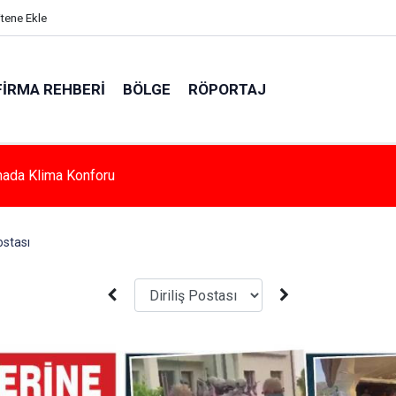
itene Ekle
FIRMA REHBERI
BÖLGE
RÖPORTAJ
e Azalan Derslik Sayısı Yeni Okullarla Arttı
Postası