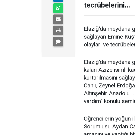
tecrübelerini...
Elazığ'da meydana ge
sağlayan Emine Kuşt
olayları ve tecrübeler
Elazığ'da meydana g
kalan Azize isimli ka
kurtarılmasını sağ
Canlı, Zeynel Erdoğ
Altınşehir Anadolu L
yardım" konulu semin
Öğrencilerin yoğun 
Sorumlusu Aydan Canl
amacını ve yaptığı h