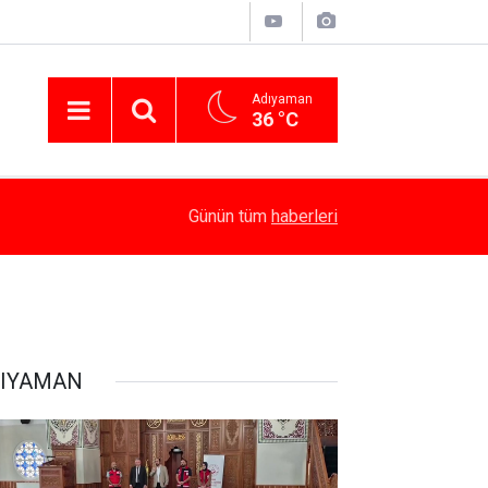
Adıyaman
36 °C
14:58
Besni’de Atv Devrildi: 4 Yaralı
Günün tüm
haberleri
IYAMAN