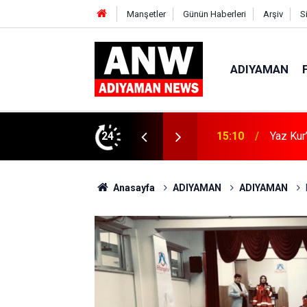
Manşetler
Günün Haberleri
Arşiv
S
ADIYAMAN
ın Zararları Anlatıldı
24
15:04
Kahta’d
Anasayfa
ADIYAMAN
ADIYAMAN