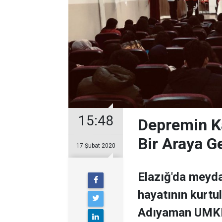
15:48
Depremin Ka
Bir Araya Ge
17 Şubat 2020
Elazığ'da meyda
hayatının kurt
Adıyaman UMKE e