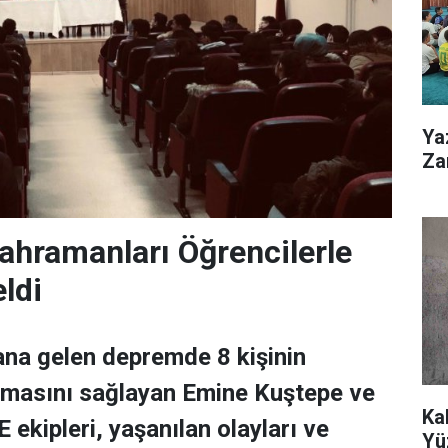
Ya
Zar
hramanları Öğrencilerle
ldi
na gelen depremde 8 kişinin
ulmasını sağlayan Emine Kuştepe ve
Ka
kipleri, yaşanılan olayları ve
Yü