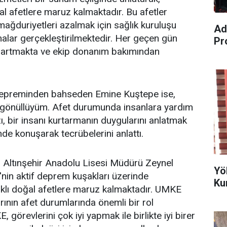
al afetlere maruz kalmaktadır. Bu afetler
ğduriyetleri azalmak için sağlık kuruluşu
Ad
şmalar gerçekleştirilmektedir. Her geçen gün
Pr
 artmakta ve ekip donanım bakımından
depreminden bahseden Emine Kuştepe ise,
gönüllüyüm. Afet durumunda insanlara yardım
ı, bir insanı kurtarmanın duygularını anlatmak
de konuşarak tecrübelerini anlattı.
Altınşehir Anadolu Lisesi Müdürü Zeynel
Yö
e'nin aktif deprem kuşakları üzerinde
Ku
rklı doğal afetlere maruz kalmaktadır. UMKE
rının afet durumlarında önemli bir rol
 görevlerini çok iyi yapmak ile birlikte iyi birer