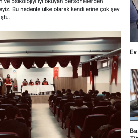
an ve psikolojiyi iyi okuyan personellerden
iz. Bu nedenle ülke olarak kendilerine çok şey
ştu.
Ev
Ba