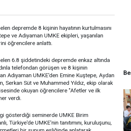
len depremde 8 kişinin hayatının kurtulmasını
epe ve Adıyaman UMKE ekipleri, yaşanılan
ini öğrencilere anlattı.
elen 6.8 şiddetindeki depremde enkaz altında
dınla telefondan görüşen ve 8 kişinin
Bes
layan Adıyaman UMKE'den Emine Kuştepe, Aydan
an, Serkan Süt ve Muhammed Yıldız, ekip olarak
isesinde okuyan öğrencilere "Afetler ve ilk
er verdi.
ilgi gösterdiği seminerde UMKE Birim
ı, Türkiye'de UMKE'nin tanıtımını, kuruluşunu,
izmetleri bir sunum eşliğinde anlatarak,