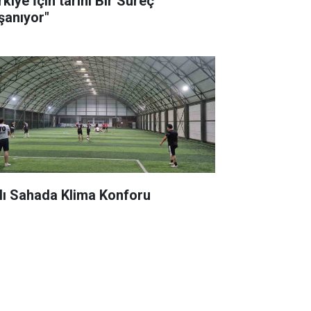
kiye İçin tarihi Bir Süreç
şanıyor"
lı Sahada Klima Konforu