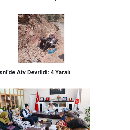
ni’de Atv Devrildi: 4 Yaralı