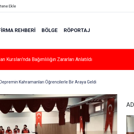
itene Ekle
FIRMA REHBERI
BÖLGE
RÖPORTAJ
a Kadınlara Özel Yaşam Ve Yüzme Merkezi Yükseliyor
Depremin Kahramanları Öğrencilerle Bir Araya Geldi
AD