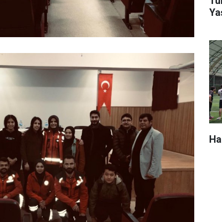
Tür
Ya
Ha