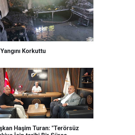
 Yangını Korkuttu
şkan Haşim Turan: "Terörsüz