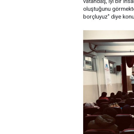
vatandaş, iyi bir ins
oluştuğunu görmektey
borçluyuz" diye konu