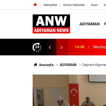
Manşetler
Günün Haberleri
Arşiv
S
ADIYAMAN
ı’nda Göreve Başladı
24
14:48
Menfeze
Anasayfa
ADIYAMAN
Deprem Kaymalar