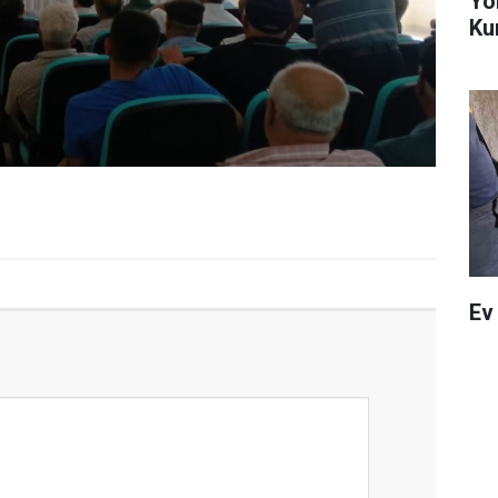
Yö
Ku
Ev