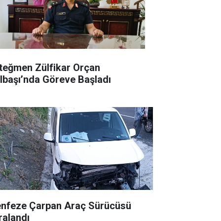
teğmen Zülfikar Orçan
lbaşı’nda Göreve Başladı
nfeze Çarpan Araç Sürücüsü
ralandı