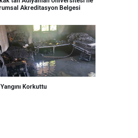
kak’tan Adıyaman Üniversitesi’ne
rumsal Akreditasyon Belgesi
 Yangını Korkuttu