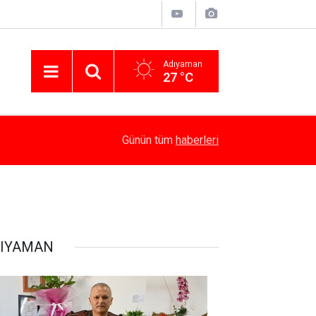
Adıyaman
27 °C
15:10
Yaz Kur’an Kursları’nda Bağımlılığın Zararları Anla
Günün tüm
haberleri
IYAMAN