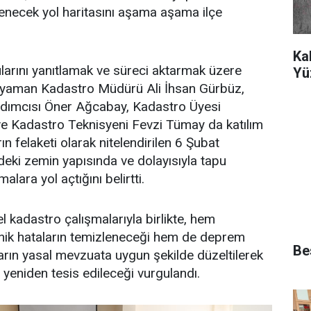
lenecek yol haritasını aşama aşama ilçe
Ka
ularını yanıtlamak ve süreci aktarmak üzere
Yü
dıyaman Kadastro Müdürü Ali İhsan Gürbüz,
dımcısı Öner Ağcabay, Kadastro Üyesi
e Kadastro Teknisyeni Fevzi Tümay da katılım
srın felaketi olarak nitelendirilen 6 Şubat
eki zemin yapısında ve dolayısıyla tapu
malara yol açtığını belirtti.
l kadastro çalışmalarıyla birlikte, hem
nik hataların temizleneceği hem de deprem
Bes
arın yasal mevzuata uygun şekilde düzeltilerek
 yeniden tesis edileceği vurgulandı.