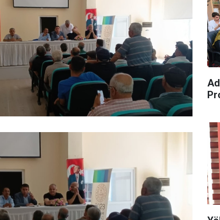
Ad
Pr