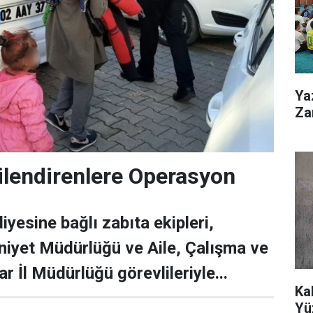
Ya
Zar
ilendirenlere Operasyon
yesine bağlı zabıta ekipleri,
iyet Müdürlüğü ve Aile, Çalışma ve
ar İl Müdürlüğü görevlileriyle...
Ka
Yü