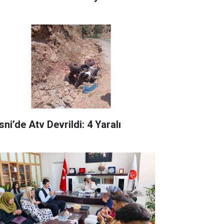
ni’de Atv Devrildi: 4 Yaralı