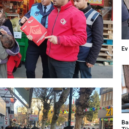
Ev
Ba