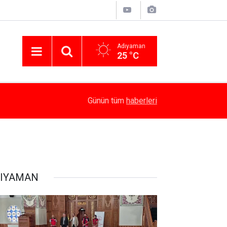
Adıyaman
25 °C
14:58
Besni’de Atv Devrildi: 4 Yaralı
Günün tüm
haberleri
IYAMAN