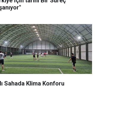
kiye İçin tarihi Bir Süreç
şanıyor"
lı Sahada Klima Konforu