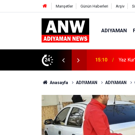
Manşetler
Günün Haberleri
Arşiv
S
ADIYAMAN
ın Zararları Anlatıldı
24
15:04
Kahta’d
Anasayfa
ADIYAMAN
ADIYAMAN