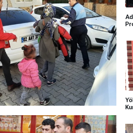
Ad
Pr
Yö
Ku