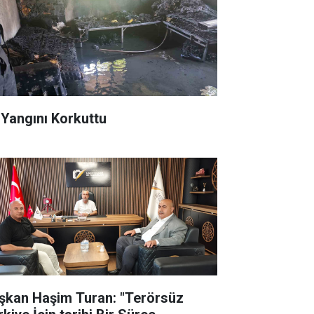
 Yangını Korkuttu
şkan Haşim Turan: "Terörsüz