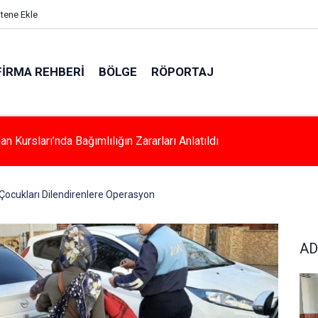
itene Ekle
FIRMA REHBERI
BÖLGE
RÖPORTAJ
a Kadınlara Özel Yaşam Ve Yüzme Merkezi Yükseliyor
Çocukları Dilendirenlere Operasyon
AD