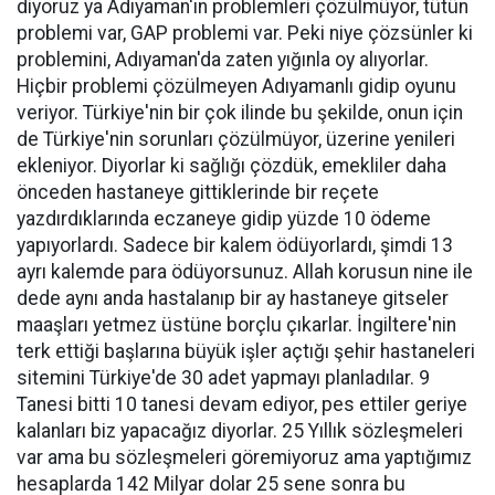
diyoruz ya Adıyaman'ın problemleri çözülmüyor, tütün
problemi var, GAP problemi var. Peki niye çözsünler ki
problemini, Adıyaman'da zaten yığınla oy alıyorlar.
Hiçbir problemi çözülmeyen Adıyamanlı gidip oyunu
veriyor. Türkiye'nin bir çok ilinde bu şekilde, onun için
de Türkiye'nin sorunları çözülmüyor, üzerine yenileri
ekleniyor. Diyorlar ki sağlığı çözdük, emekliler daha
önceden hastaneye gittiklerinde bir reçete
yazdırdıklarında eczaneye gidip yüzde 10 ödeme
yapıyorlardı. Sadece bir kalem ödüyorlardı, şimdi 13
ayrı kalemde para ödüyorsunuz. Allah korusun nine ile
dede aynı anda hastalanıp bir ay hastaneye gitseler
maaşları yetmez üstüne borçlu çıkarlar. İngiltere'nin
terk ettiği başlarına büyük işler açtığı şehir hastaneleri
sitemini Türkiye'de 30 adet yapmayı planladılar. 9
Tanesi bitti 10 tanesi devam ediyor, pes ettiler geriye
kalanları biz yapacağız diyorlar. 25 Yıllık sözleşmeleri
var ama bu sözleşmeleri göremiyoruz ama yaptığımız
hesaplarda 142 Milyar dolar 25 sene sonra bu