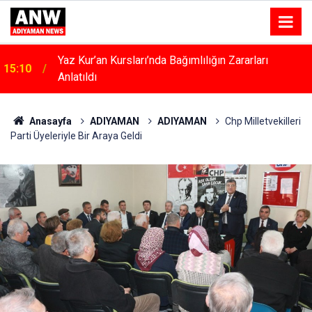
Kahta’da Kadınlara Özel Yaşam Ve Yüzme Merkezi
15:04
Yükseliyor
Anasayfa
ADIYAMAN
ADIYAMAN
Chp Milletvekilleri
Parti Üyeleriyle Bir Araya Geldi