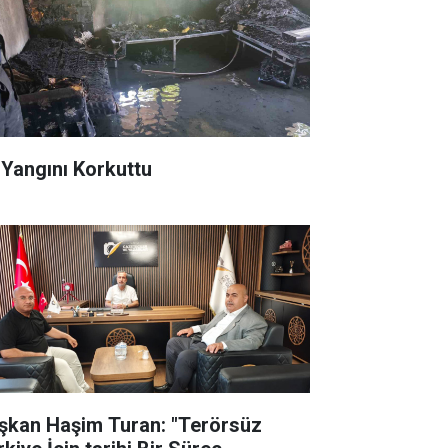
 Yangını Korkuttu
şkan Haşim Turan: "Terörsüz