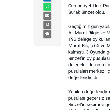
Cumhuriyet Halk Par
Burak Binzet oldu.
Geçtiğimiz gün yapı
Ali Murat Bilgiç ve 
192 delege oy kulla
Murat Bilgiç 65 ve M
kalmıştı. 3 Oyunda g
Binzet'in oy pusulas
delegeler duruma itira
pusulaları merkez il
değerlendirildi.
Yapılan değerlendirm
pusulası geçersiz sa
Binzet'in seçimde ge