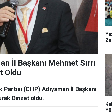
Ya
Zar
n İl Başkanı Mehmet Sırrı
t Oldu
k Partisi (CHP) Adıyaman İl Başkanı
rak Binzet oldu.
Ka
Yü