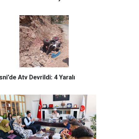
ni’de Atv Devrildi: 4 Yaralı