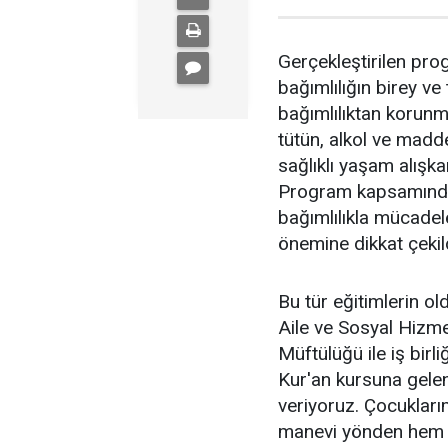
Gerçekleştirilen prog
bağımlılığın birey ve
bağımlılıktan korunma 
tütün, alkol ve madde
sağlıklı yaşam alışka
Program kapsamında ö
bağımlılıkla mücadel
önemine dikkat çekild
Bu tür eğitimlerin o
Aile ve Sosyal Hizm
Müftülüğü ile iş bir
Kur'an kursuna gelen
veriyoruz. Çocukları
manevi yönden hem 