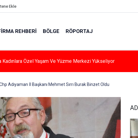
itene Ekle
FIRMA REHBERI
BÖLGE
RÖPORTAJ
a Kadınlara Özel Yaşam Ve Yüzme Merkezi Yükseliyor
Chp Adıyaman İl Başkanı Mehmet Sırrı Burak Binzet Oldu
AD