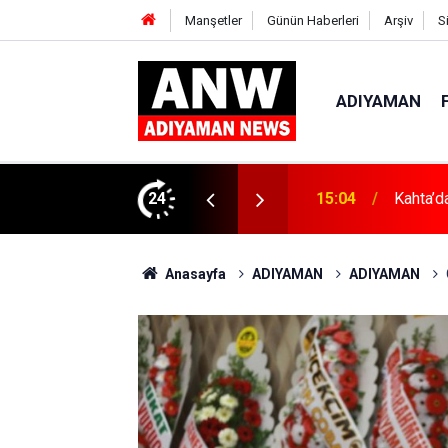
Manşetler
Günün Haberleri
Arşiv
S
ADIYAMAN
ın Zararları Anlatıldı
24
15:04
Kahta’d
Anasayfa
ADIYAMAN
ADIYAMAN