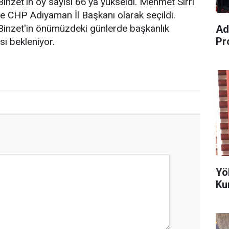
inzet'in oy sayısı 66'ya yükseldi. Mehmet Sırrı
le CHP Adıyaman İl Başkanı olarak seçildi.
Binzet'in önümüzdeki günlerde başkanlık
Ad
Pr
ı bekleniyor.
Yö
Ku