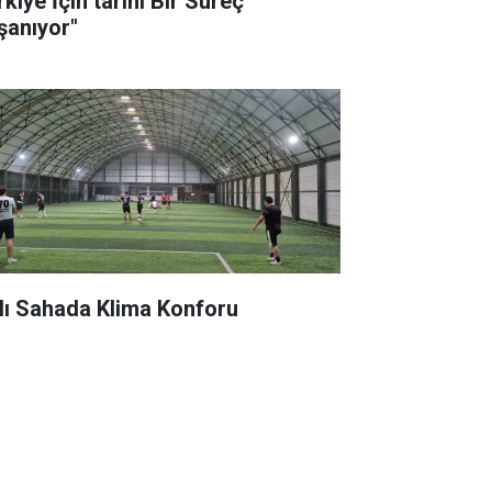
kiye İçin tarihi Bir Süreç
şanıyor"
lı Sahada Klima Konforu