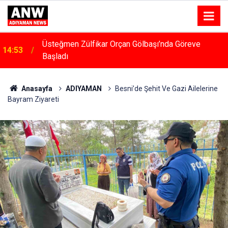
14:48
Menfeze Çarpan Araç Sürücüsü Yaralandı
Anasayfa
ADIYAMAN
Besni’de Şehit Ve Gazi Ailelerine
Bayram Ziyareti