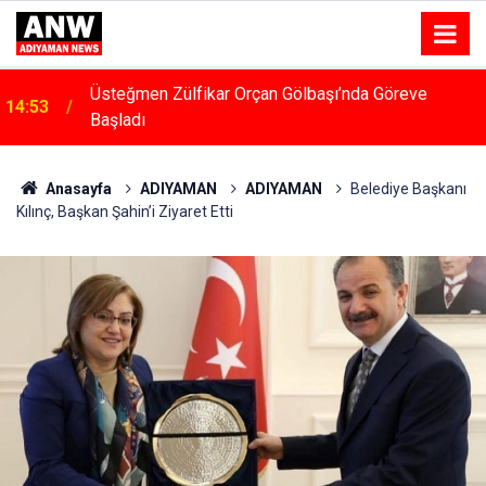
Üsteğmen Zülfikar Orçan Gölbaşı’nda Göreve
14:53
Başladı
14:48
Menfeze Çarpan Araç Sürücüsü Yaralandı
Anasayfa
ADIYAMAN
ADIYAMAN
Belediye Başkanı
Kılınç, Başkan Şahin’i Ziyaret Etti