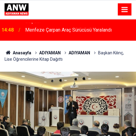
14:48
Menfeze Çarpan Araç Sürücüsü Yaralandı
Anasayfa
ADIYAMAN
ADIYAMAN
Başkan Kılınç,
Lise Öğrencilerine Kitap Dağıttı