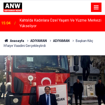
Kahta’da Kadınlara Özel Yaşam Ve Yüzme Merkezi
15:04
Yükseliyor
Anasayfa
ADIYAMAN
ADIYAMAN
Başkan Kılıç
İtfaiye Vaadini Gerçekleştirdi