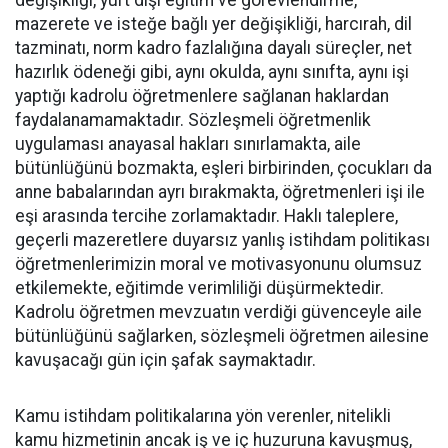
değişikliği, yurt dışı eğitim ve görevlendirme,
mazerete ve isteğe bağlı yer değişikliği, harcırah, dil
tazminatı, norm kadro fazlalığına dayalı süreçler, net
hazırlık ödeneği gibi, aynı okulda, aynı sınıfta, aynı işi
yaptığı kadrolu öğretmenlere sağlanan haklardan
faydalanamamaktadır. Sözleşmeli öğretmenlik
uygulaması anayasal hakları sınırlamakta, aile
bütünlüğünü bozmakta, eşleri birbirinden, çocukları da
anne babalarından ayrı bırakmakta, öğretmenleri işi ile
eşi arasında tercihe zorlamaktadır. Haklı taleplere,
geçerli mazeretlere duyarsız yanlış istihdam politikası
öğretmenlerimizin moral ve motivasyonunu olumsuz
etkilemekte, eğitimde verimliliği düşürmektedir.
Kadrolu öğretmen mevzuatın verdiği güvenceyle aile
bütünlüğünü sağlarken, sözleşmeli öğretmen ailesine
kavuşacağı gün için şafak saymaktadır.
Kamu istihdam politikalarına yön verenler, nitelikli
kamu hizmetinin ancak iş ve iç huzuruna kavuşmuş,