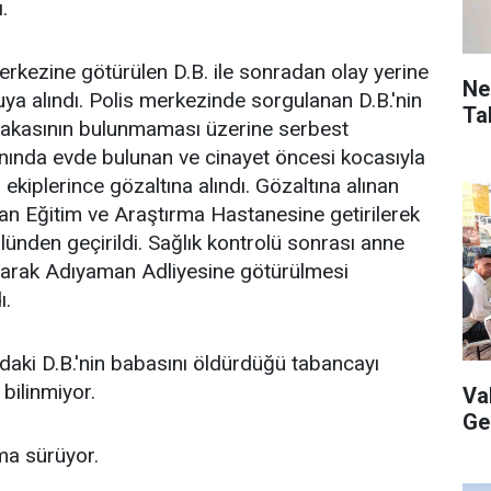
.
erkezine götürülen D.B. ile sonradan olay yerine
Ne
ya alındı. Polis merkezinde sorgulanan D.B.'nin
Ta
alakasının bulunmaması üzerine serbest
 anında evde bulunan ve cinayet öncesi kocasıyla
s ekiplerince gözaltına alındı. Gözaltına alınan
an Eğitim ve Araştırma Hastanesine getirilerek
lünden geçirildi. Sağlık kontrolü sonrası anne
tuşarak Adıyaman Adliyesine götürülmesi
ı.
aki D.B.'nin babasını öldürdüğü tabancayı
bilinmiyor.
Va
Ge
rma sürüyor.