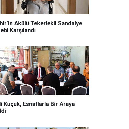
hir’in Akülü Tekerlekli Sandalye
lebi Karşılandı
li Küçük, Esnaflarla Bir Araya
ldi