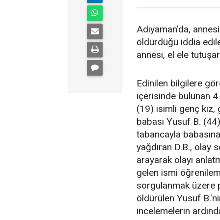
Adıyaman'da, annesi
öldürdüğü iddia edil
annesi, el ele tutuş
Edinilen bilgilere g
içerisinde bulunan 4 
(19) isimli genç kız,
babası Yusuf B. (44
tabancayla babasına
yağdıran D.B., olay 
arayarak olayı anlat
gelen ismi öğrenilem
sorgulanmak üzere p
öldürülen Yusuf B.'n
incelemelerin ardın