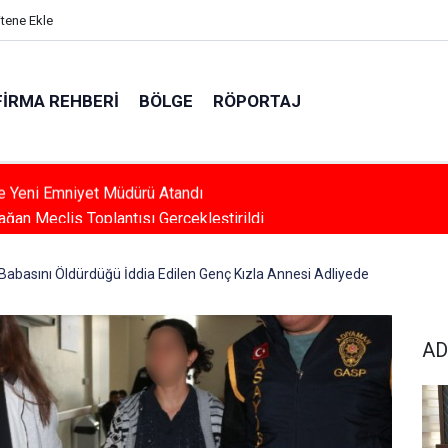
itene Ekle
FIRMA REHBERI
BÖLGE
RÖPORTAJ
ağan Meclis Toplantısı Gerçekleştirildi
Babasını Öldürdüğü İddia Edilen Genç Kızla Annesi Adliyede
AD