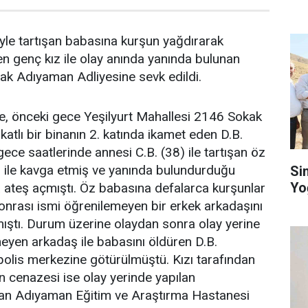
yle tartışan babasına kurşun yağdırarak
en genç kız ile olay anında yanında bulunan
arak Adıyaman Adliyesine sevk edildi.
öre, önceki gece Yeşilyurt Mahallesi 2146 Sokak
katlı bir binanın 2. katında ikamet eden D.B.
 gece saatlerinde annesi C.B. (38) ile tartışan öz
) ile kavga etmiş ve yanında bulundurduğu
Si
Yo
 ateş açmıştı. Öz babasına defalarca kurşunlar
sonrası ismi öğrenilemeyen bir erkek arkadaşını
mıştı. Durum üzerine olaydan sonra olay yerine
eyen arkadaş ile babasını öldüren D.B.
olis merkezine götürülmüştü. Kızı tarafından
in cenazesi ise olay yerinde yapılan
dan Adıyaman Eğitim ve Araştırma Hastanesi