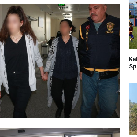
Ka
Sp