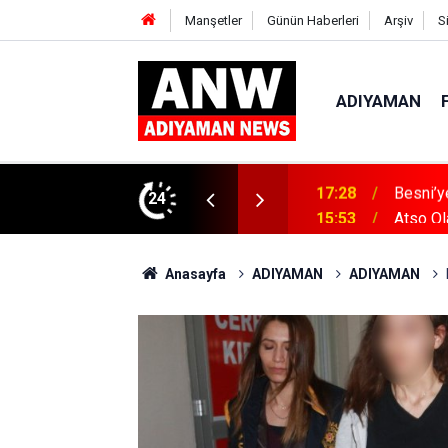
Manşetler
Günün Haberleri
Arşiv
S
ADIYAMAN
tandı
24
15:53
Atso Ol
Anasayfa
ADIYAMAN
ADIYAMAN