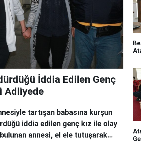
Be
At
dürdüğü İddia Edilen Genç
i Adliyede
nesiyle tartışan babasına kurşun
rdüğü iddia edilen genç kız ile olay
At
ulunan annesi, el ele tutuşarak...
Ge