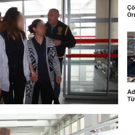
Çö
Or
Ad
Tü