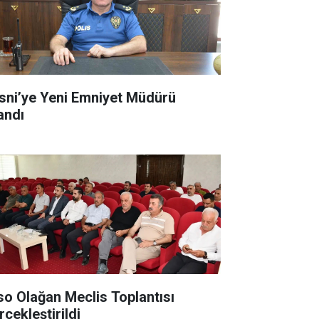
sni’ye Yeni Emniyet Müdürü
andı
so Olağan Meclis Toplantısı
rçekleştirildi