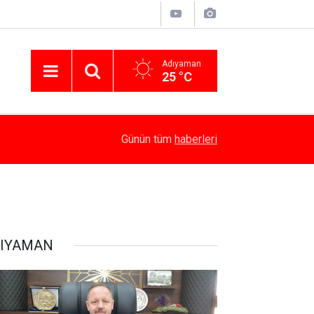
Adıyaman
25 °C
15:10
Devlet Bahçeli: “Öcalan umuda, Ahmetler göreve
Günün tüm
haberleri
IYAMAN