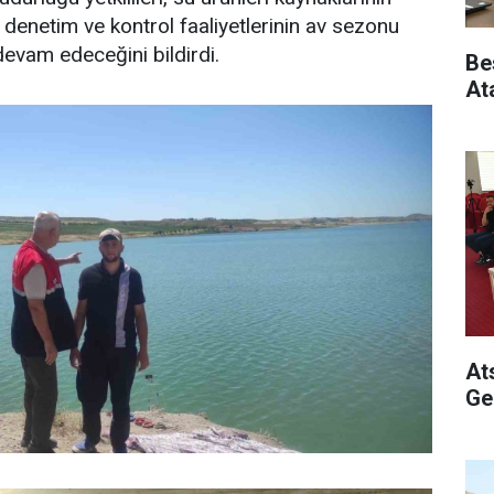
denetim ve kontrol faaliyetlerinin av sezonu
devam edeceğini bildirdi.
Be
At
At
Ge