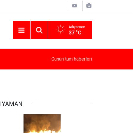
Adıyaman
37 °C
10:30
Cinayet Zanlısı Yakalandı
Günün tüm
haberleri
IYAMAN