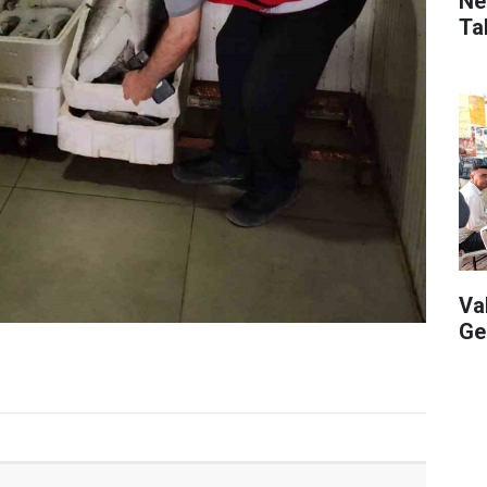
Ne
Ta
Va
Ge