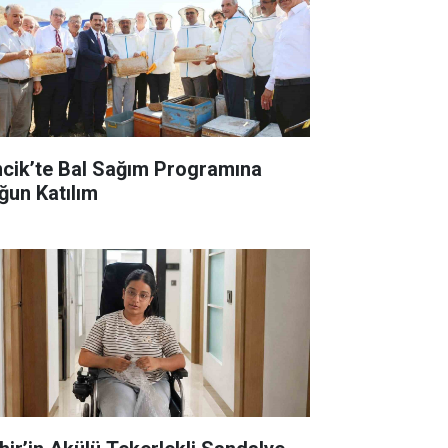
ncik’te Bal Sağım Programına
ğun Katılım