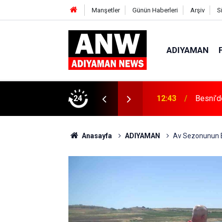
Manşetler
Günün Haberleri
Arşiv
S
ADIYAMAN
rkutan Yangın
24
10:40
Adıyama
Anasayfa
ADIYAMAN
Av Sezonunun Ba