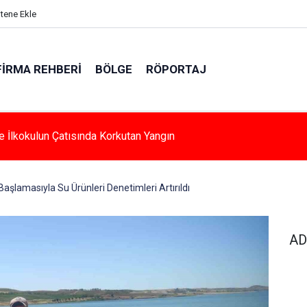
itene Ekle
FIRMA REHBERI
BÖLGE
RÖPORTAJ
n’da 34 Yıl Sonra Gelen Mutluluk
şlamasıyla Su Ürünleri Denetimleri Artırıldı
AD