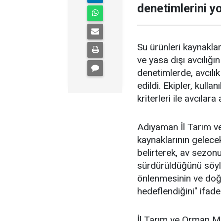
denetimlerini yo
Su ürünleri kaynaklar
ve yasa dışı avcılığı
denetimlerde, avcılı
edildi. Ekipler, kulla
kriterleri ile avcılara
Adıyaman İl Tarım v
kaynaklarının gelece
belirterek, av sezonu
sürdürüldüğünü söyle
önlenmesinin ve doğa
hedeflendiğini" ifade 
İl Tarım ve Orman Müd