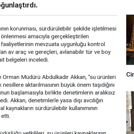
ğunlaştırdı.
ının korunması, sürdürülebilir şekilde işletilmesi
n önlenmesi amacıyla gerçekleştirilen
k faaliyetlerinin mevzuata uygunluğu kontrol
nılan av araç ve gereçleri, avlanabilir tür ve boy
 ait belgeleri inceledi.
Ci
e Orman Müdürü Abdulkadir Akkan, "su ürünleri
k nesillere aktarılmasının büyük önem taşıdığını
nun başlamasıyla birlikte denetimlerin aralıksız
di. Akkan, denetimlerle yasa dışı avcılığın
l kaynakların sürdürülebilir kullanımının
etti.
ürlüğü yetkilileri, su ürünleri kaynaklarının