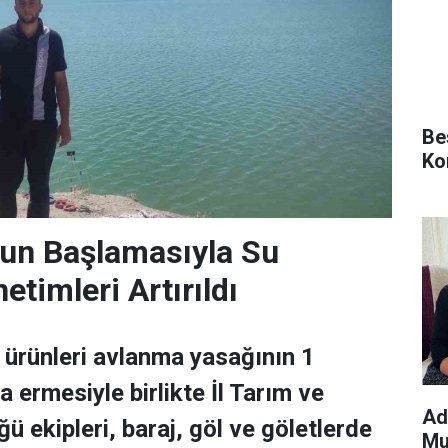
Be
Ko
un Başlamasıyla Su
etimleri Artırıldı
ürünleri avlanma yasağının 1
ermesiyle birlikte İl Tarım ve
Ad
 ekipleri, baraj, göl ve göletlerde
Mu