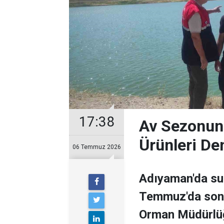
17:38
Av Sezonun
Ürünleri Den
06 Temmuz 2026
Adıyaman'da su 
Temmuz'da sona 
Orman Müdürlüğü