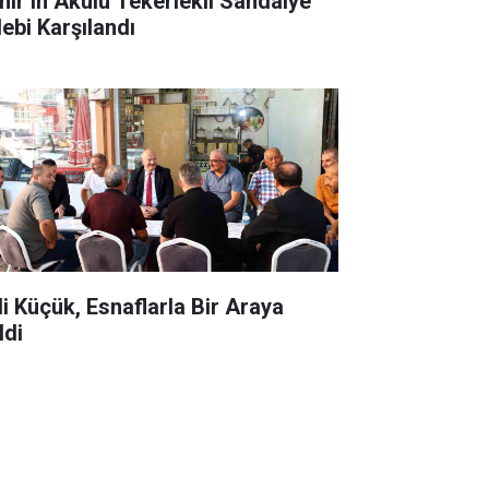
hir’in Akülü Tekerlekli Sandalye
lebi Karşılandı
li Küçük, Esnaflarla Bir Araya
ldi