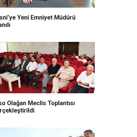
sni’ye Yeni Emniyet Müdürü
andı
so Olağan Meclis Toplantısı
rçekleştirildi