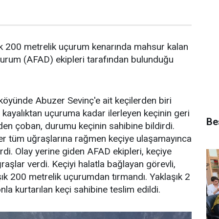
k 200 metrelik uçurum kenarında mahsur kalan
l Durum (AFAD) ekipleri tarafından bulunduğu
 köyünde Abuzer Sevinç'e ait keçilerden biri
 kayalıktan uçuruma kadar ilerleyen keçinin geri
Bes
en çoban, durumu keçinin sahibine bildirdi.
üler tüm uğraşlarına rağmen keçiye ulaşamayınca
di. Olay yerine giden AFAD ekipleri, keçiye
aşlar verdi. Keçiyi halatla bağlayan görevli,
laşık 200 metrelik uçurumdan tırmandı. Yaklaşık 2
a kurtarılan keçi sahibine teslim edildi.