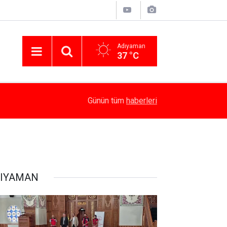
Adıyaman
37 °C
14:58
Besni’de Atv Devrildi: 4 Yaralı
Günün tüm
haberleri
IYAMAN