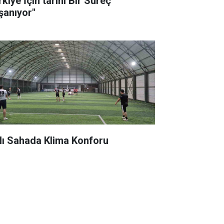
kiye İçin tarihi Bir Süreç
şanıyor"
lı Sahada Klima Konforu