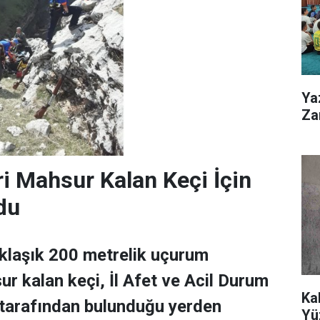
Ya
Zar
ri Mahsur Kalan Keçi İçin
du
klaşık 200 metrelik uçurum
r kalan keçi, İl Afet ve Acil Durum
Ka
 tarafından bulunduğu yerden
Yü