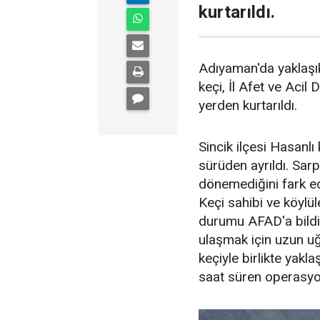
kurtarıldı.
Adıyaman'da yaklaşı
keçi, İl Afet ve Aci
yerden kurtarıldı.
Sincik ilçesi Hasanlı
sürüden ayrıldı. Sarp
dönemediğini fark ed
Keçi sahibi ve köyl
durumu AFAD'a bildir
ulaşmak için uzun uğr
keçiyle birlikte yak
saat süren operasyonl