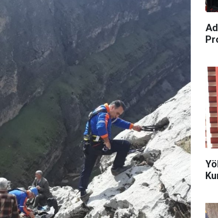
Ad
Pr
Yö
Ku