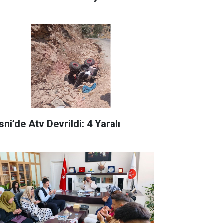
ni’de Atv Devrildi: 4 Yaralı