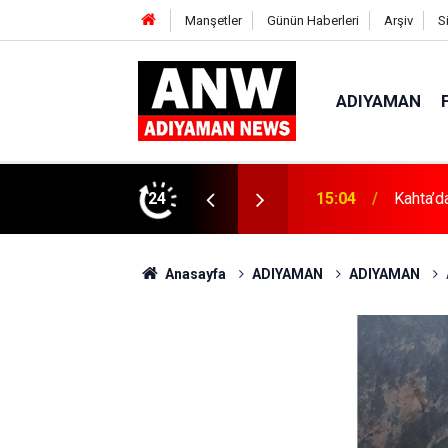
Manşetler
Günün Haberleri
Arşiv
S
ADIYAMAN
ın Zararları Anlatıldı
24
15:04
Kahta’d
Anasayfa
ADIYAMAN
ADIYAMAN