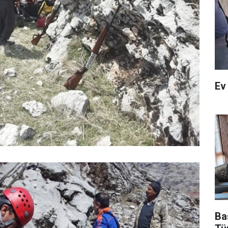
Ev
Ba