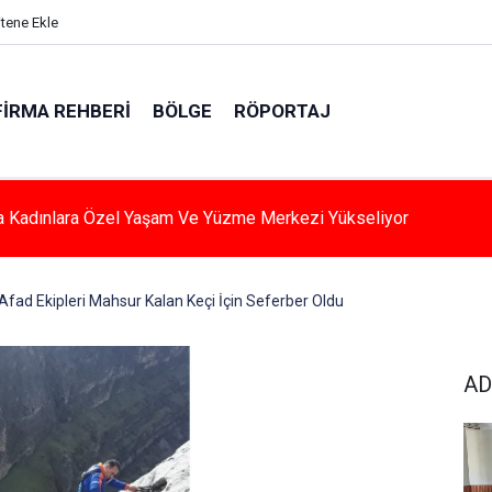
itene Ekle
FIRMA REHBERI
BÖLGE
RÖPORTAJ
a Kadınlara Özel Yaşam Ve Yüzme Merkezi Yükseliyor
Afad Ekipleri Mahsur Kalan Keçi İçin Seferber Oldu
AD