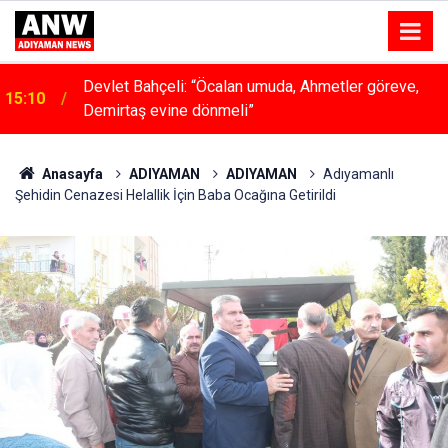
Devlet Bahçeli: “Öcalan umuda, Ahmetler göreve,
15:10
Demirtaş evine dönmeli”
Anasayfa
ADIYAMAN
ADIYAMAN
Adıyamanlı
Şehidin Cenazesi Helallik İçin Baba Ocağına Getirildi