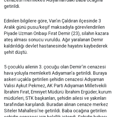
cenazesi memleketi Adıyaman'daki baba ocağına
getirildi.
Edinilen bilgilere göre, Van'ın Çaldıran ilçesinde 3
Aralık günü pusu/keşif maksadıyla görevlendirilen
Piyade Uzman Onbaşı Fırat Demir (23), silahın kazara
ateş alması sonucu vuruldu. Ağır yaralanan Demir
kaldırıldığı devlet hastanesinde hayatını kaybederek
şehit düştü.
5 çocuklu ailenin 3. çocuğu olan Demir'in cenazesi
hava yoluyla memleketi Adıyaman'a getirildi. Buraya
askeri uçakla getirilen şehidin cenazesi Adıyaman
Valisi Aykut Pekmez, AK Parti Adıyaman Milletvekili
İbrahim Fırat, Emniyet Müdürü İbrahim Ergüder, kurum
müdürleri, STK başkanları, şehidin ailesi ve yakınları
tarafından karşılandı. Buradan alınan cenaze merkez
Siteler Mahallesi'ne getirildi. Baba ocağına getirilen