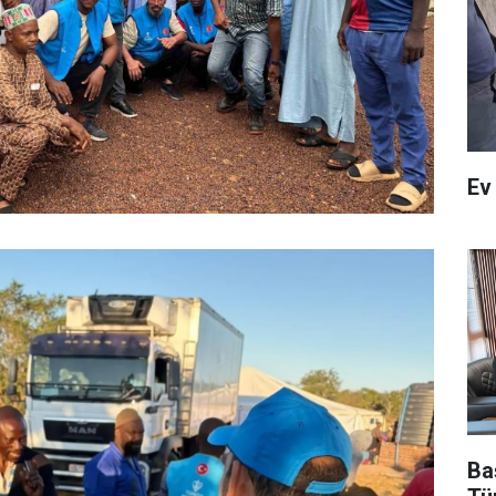
Ev
Ba