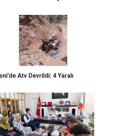
ni’de Atv Devrildi: 4 Yaralı