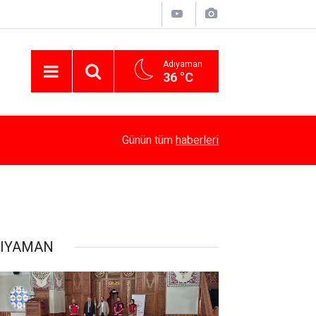
Adıyaman
36 °C
14:58
Besni’de Atv Devrildi: 4 Yaralı
Günün tüm
haberleri
IYAMAN