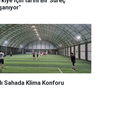
kiye İçin tarihi Bir Süreç
şanıyor"
lı Sahada Klima Konforu