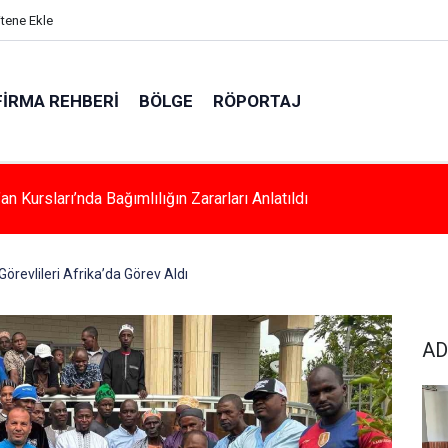
itene Ekle
FIRMA REHBERI
BÖLGE
RÖPORTAJ
a Kadınlara Özel Yaşam Ve Yüzme Merkezi Yükseliyor
örevlileri Afrika’da Görev Aldı
AD