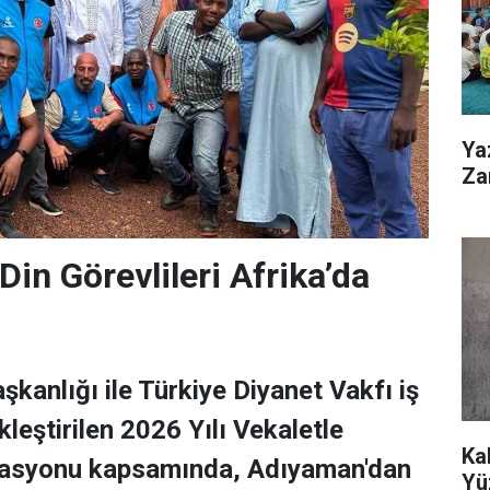
Ya
Zar
in Görevlileri Afrika’da
aşkanlığı ile Türkiye Diyanet Vakfı iş
kleştirilen 2026 Yılı Vekaletle
Ka
asyonu kapsamında, Adıyaman'dan
Yü