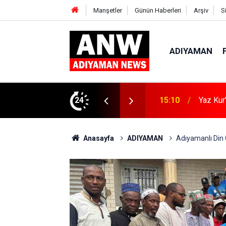
Manşetler
Günün Haberleri
Arşiv
S
ADIYAMAN
ın Zararları Anlatıldı
24
15:04
Kahta’d
Anasayfa
ADIYAMAN
Adıyamanlı Din G