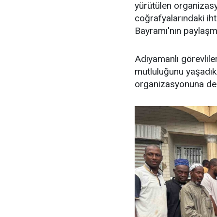
yürütülen organizasy
coğrafyalarındaki iht
Bayramı'nın paylaşma
Adıyamanlı görevlile
mutluluğunu yaşadıkla
organizasyonuna dest