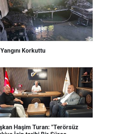
 Yangını Korkuttu
şkan Haşim Turan: "Terörsüz