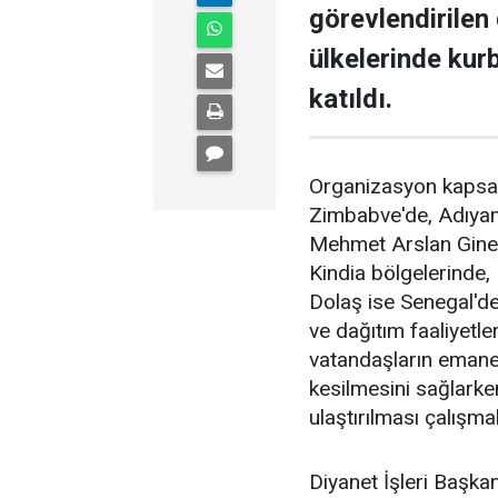
görevlendirilen 
ülkelerinde kur
katıldı.
Organizasyon kapsam
Zimbabve'de, Adıyam
Mehmet Arslan Gine'
Kindia bölgelerinde,
Dolaş ise Senegal'de
ve dağıtım faaliyetle
vatandaşların emanet
kesilmesini sağlarken
ulaştırılması çalışmal
Diyanet İşleri Başkan