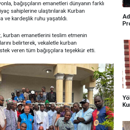
onla, bağışçıların emanetleri dünyanın farklı
iyaç sahiplerine ulaştırılarak Kurban
Ad
 ve kardeşlik ruhu yaşatıldı.
Pr
r, kurban emanetlerini teslim etmenin
rını belirterek, vekaletle kurban
ek veren tüm bağışçılara teşekkür etti.
Yö
Ku