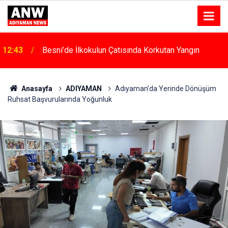
12:43
Besni’de İlkokulun Çatısında Korkutan Yangın
Anasayfa
ADIYAMAN
Adıyaman’da Yerinde Dönüşüm
Ruhsat Başvurularında Yoğunluk