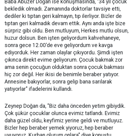
Baba Abuzer Doğan ise konuşmasında, "34 yıl çocuk
bekledik olmadı. Zamanında doktorlar tavsiye etti,
dediler ki tıptan geri kalmayın, tıp ilerliyor. Bizler de
tıptan geri kalmadık devam ettik. Aynı anda işte bize
sürpriz gibi oldu. Ben mutluyum, Herkes mutlu olsun,
huzur dolsun. Ben işten geliyordum kahvehaneye,
sonra gece 12.00'de eve geliyordum ve kavga
ediyorduk. Her zaman olaylar çıkıyordu. Şimdi işten
çıkınca direkt evime geliyorum. Çocuk bakmak zor
ama senin çocuğun olduktan sonra çocuk bakması
hiç zor değil. Her ikisi de benimle beraber yatıyor.
Annesine bakıyorlar, sonra gelip bana sarılarak
yatıyorlar" ifadelerini kullandı.
Zeynep Doğan da, "Biz daha önceden yetim gibiydik.
Çok şükür çocuklar olunca evimiz tatlandı. Evimiz
daha güzel oldu, keyfimiz yerine geldi ve mutluyuz.
Bizler hep beraber yemek yiyoruz, hep beraber
uyuyoruz. Kurban olurum onlara" diye konuştu.