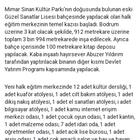
Mimar Sinan Kültür Parkı'nın doğusunda bulunan eski
Güzel Sanatlar Lisesi bahçesinde yapılacak olan halk
eğitim merkezinin temel kazısı başladı. Bodrum
üzerine 3 kat olacak şekilde, 912 metrekare üzerine
toplam 3 bin 994 metrekarede inşa edilecek. Ayrıca
bahçe içerisinde 100 metrekare kitap deposu
yapılacak. Kaba inşaatı hayırsever Abuzer Yıldırım
tarafından yaptırılacak binanın diğer kısmı Devlet
Yatırım Programı kapsamında yapılacak.
Yeni halk eğitim merkezinde 12 adet kültür dersliği, 1
adet kuaför atölyesi, 1 adet cilt bakım atölyesi, 1 adet
dikiş nakış atölyesi, 1 adet el sanatları atölyesi, i adet
bilgisayar atölyesi, 1 adet kamu internet erişim
merkezi odası, 1 adet çocuk oyun odası, 1 adet kantin,
1 adet malzeme odası, 7 adet idari oda, 1 adet
öğretmenler odası, 1 adet acık lise bürosu, 1 adet
arşiv odası, 1 adet çok amaçlı salon ve bay ve bayan