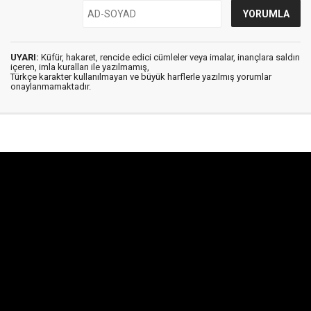
UYARI:
Küfür, hakaret, rencide edici cümleler veya imalar, inançlara saldırı
içeren, imla kuralları ile yazılmamış,
Türkçe karakter kullanılmayan ve büyük harflerle yazılmış yorumlar
onaylanmamaktadır.