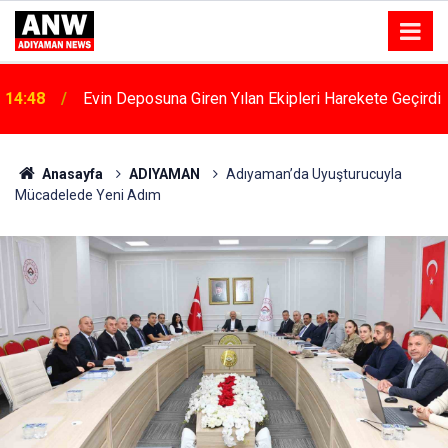
14:48
Evin Deposuna Giren Yılan Ekipleri Harekete Geçirdi
Anasayfa
ADIYAMAN
Adıyaman’da Uyuşturucuyla
Mücadelede Yeni Adım