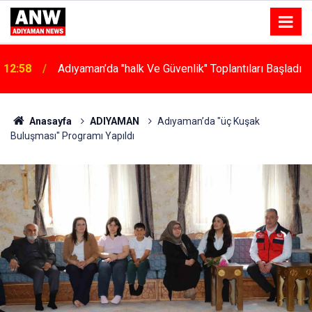
12:58
Adıyaman’da "halk Ve Güvenlik" Toplantıları Başladı
12:33
Adıyaman’da "türkü Gecesi" Düzenlendi
Anasayfa
ADIYAMAN
Adıyaman’da "üç Kuşak
Buluşması" Programı Yapıldı