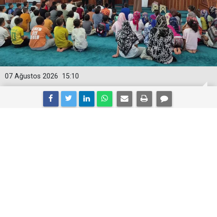
07 Ağustos 2026
15:10
Yaz Kur’an Kursları’nda Bağımlılığın
Zararları Anlatıldı
Adıyaman Aile ve Sosyal Hizmetler İl Müdürlüğü ve
İl Müftülüğü tarafından yaz Kur'an Kursları'nda
eğitim gören öğrencilere yönelik bağımlılıkla