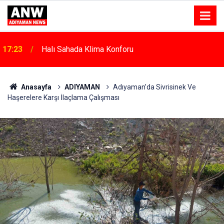
17:18
Depremde Azalan Derslik Sayısı Yeni Okullarla Arttı
Anasayfa
ADIYAMAN
Adıyaman’da Sivrisinek Ve
Haşerelere Karşı İlaçlama Çalışması