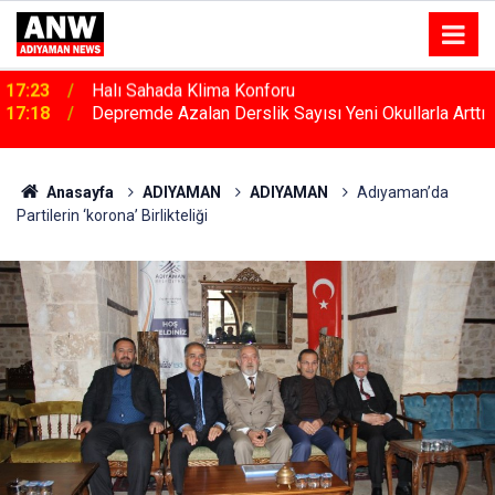
17:18
Depremde Azalan Derslik Sayısı Yeni Okullarla Arttı
Anasayfa
ADIYAMAN
ADIYAMAN
Adıyaman’da
Partilerin ‘korona’ Birlikteliği